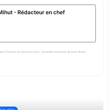
Mihut - Rédacteur en chef
aint-François et David De Cotis, conseiller municipal de Saint-Bruno
re ensuite
Actualités