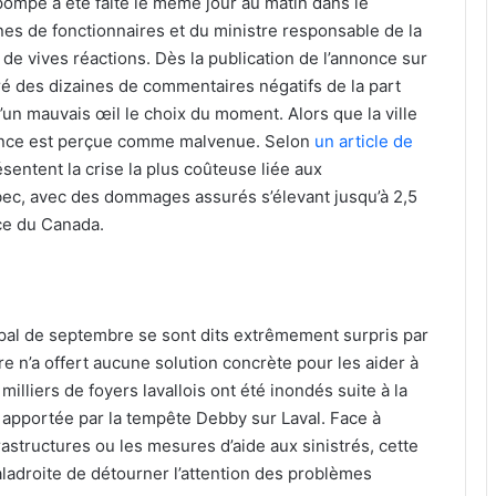
ompe a été faite le même jour au matin dans le
s de fonctionnaires et du ministre responsable de la
de vives réactions. Dès la publication de l’annonce sur
ré des dizaines de commentaires négatifs de la part
’un mauvais œil le choix du moment. Alors que la ville
nonce est perçue comme malvenue. Selon
un article de
ésentent la crise la plus coûteuse liée aux
bec, avec des dommages assurés s’élevant jusqu’à 2,5
nce du Canada.
ipal de septembre se sont dits extrêmement surpris par
re n’a offert aucune solution concrète pour les aider à
illiers de foyers lavallois ont été inondés suite à la
apportée par la tempête Debby sur Laval. Face à
astructures ou les mesures d’aide aux sinistrés, cette
adroite de détourner l’attention des problèmes