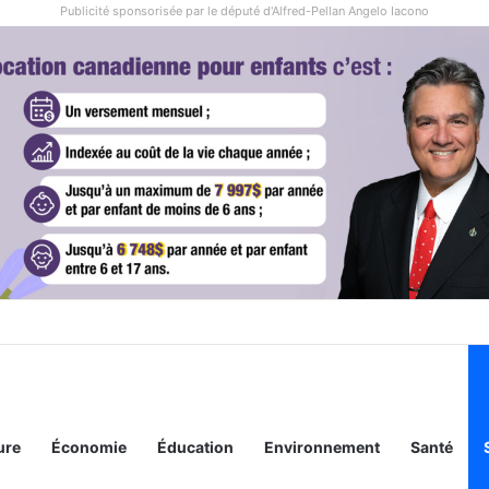
Publicité sponsorisée par le député d'Alfred-Pellan Angelo Iacono
ure
Économie
Éducation
Environnement
Santé