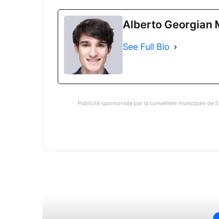
Alberto Georgian 
See Full Bio
Publicité sponsorisée par la conseillère municipale de S
Li