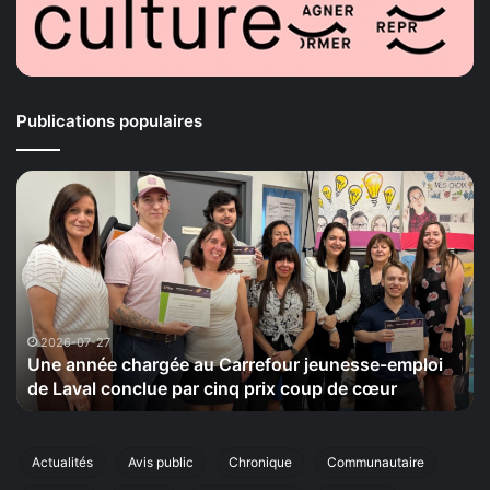
Publications populaires
La
Maison
de
la
Sérénité
tiendra
le
20
27
2026-07-24
e chargée au Carrefour jeunesse-emploi
La Maison de
septembre
 conclue par cinq prix coup de cœur
cinquième éd
sa
cinquième
édition
de
Actualités
Avis public
Chronique
Communautaire
sa