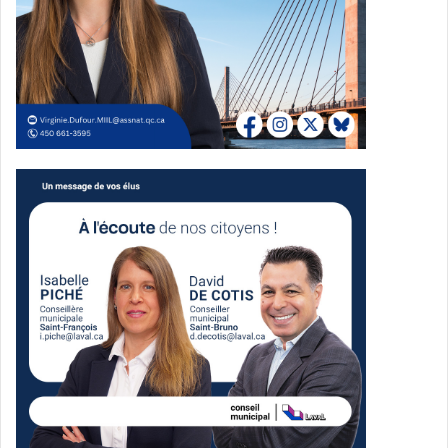
Ville de Laval, a rappelé que cette journée demeure, selon
elle, un moment important pour faire le point sur les
avancées et les défis encore présents.
« Chaque année, le 17 mai nous rappelle à la fois les
progrès réalisés et les reculs inquiétants auxquels nous
faisons encore face. Aujourd’hui, il est essentiel de
réaffirmer que les droits des personnes LGBTQIA+ ne
sont pas négociables et nous refusons de revenir en
arrière », a-t-elle déclaré.
Elle a aussi souligné l’importance du travail
communautaire accompli par Sphère, estimant que
l’organisme offre à plusieurs personnes un espace
d’écoute, d’accompagnement et de soutien.
Un appel à la mobilisation