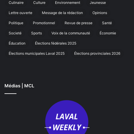
Culinaire
Culture
Environnement
Jeunesse
marche
annuelle
Lettre ouverte
Message de la rédaction
Opinions
à
Laval
Politique
Promotionnel
Revue de presse
Santé
Societé
Sports
Voix de la communauté
Économie
Éducation
Élections fédérales 2025
Élections municipales Laval 2025
Élections provinciales 2026
Médias | MCL