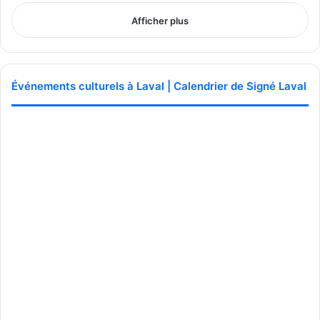
See Full Bio
Afficher plus
Événements culturels à Laval | Calendrier de Signé Laval
Publicité sponsorisée par la conseillère municipale de Saint-François et David
De Cotis, conseiller municipal de Saint-Bruno