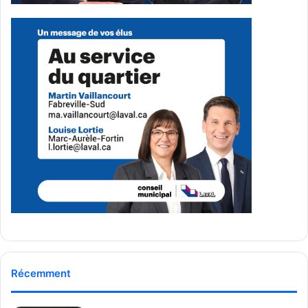
De son côté, Maude St-Germain a insisté sur l’importance
de poursuivre la mobilisation pour la défense des droits
des communautés concernées.
« Ce matin, je réitère l’importance de se mobiliser
ensemble afin de lutter pour les droits de nos
communautés. Le recul de nos droits est clair et
préoccupant », a-t-elle affirmé.
Dans son intervention, elle a aussi soutenu que la défense
des droits passe non seulement par le milieu
communautaire, mais également par l’engagement concret
de personnes occupant des fonctions de pouvoir
politique.
Elle a mentionné plusieurs enjeux qui, selon elle, ne
Récemment
devraient pas être remis en question, dont l’accès aux
services, l’éducation, les milieux sécuritaires, la