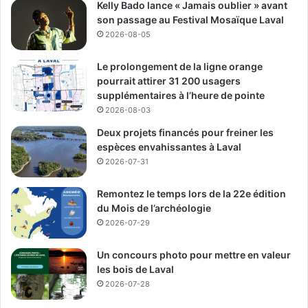
représentation, la dignité et l’équité.
Kelly Bado lance « Jamais oublier » avant
son passage au Festival Mosaïque Laval
2026-08-05
Une journée de sensibilisation
reconnue à Laval
Le prolongement de la ligne orange
pourrait attirer 31 200 usagers
supplémentaires à l’heure de pointe
Par cette cérémonie, la Ville de Laval a voulu souligner la
2026-08-03
Journée internationale contre l’homophobie et la
Deux projets financés pour freiner les
transphobie tout en réaffirmant son appui aux démarches
espèces envahissantes à Laval
visant des milieux plus inclusifs et sécuritaires.
2026-07-31
L’activité a aussi permis de mettre en valeur le rôle joué
Remontez le temps lors de la 22e édition
par Sphère, Santé sexuelle et globale dans
du Mois de l’archéologie
l’accompagnement de personnes vulnérables sur le
2026-07-29
territoire.
Un concours photo pour mettre en valeur
les bois de Laval
Média Laval
2026-07-28