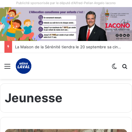
Publicité sponsorisée par le député d'Alfred-Pellan Angelo Iacono
La Maison de la Sérénité tiendra le 20 septembre sa cinquième édition de sa marche annuelle à Laval
Menu
Switch
R
Jeunesse