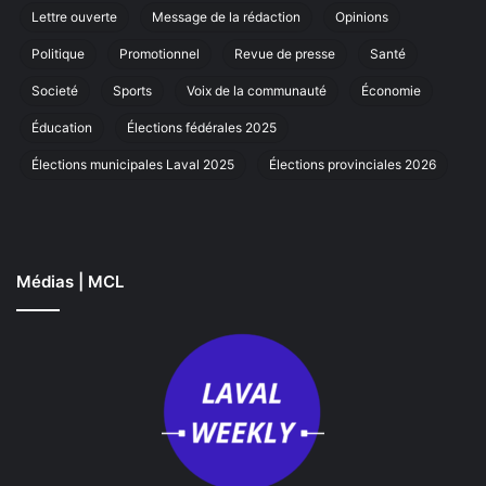
annuelle
Lettre ouverte
Message de la rédaction
Opinions
à
Laval
Politique
Promotionnel
Revue de presse
Santé
Societé
Sports
Voix de la communauté
Économie
Éducation
Élections fédérales 2025
Élections municipales Laval 2025
Élections provinciales 2026
Médias | MCL