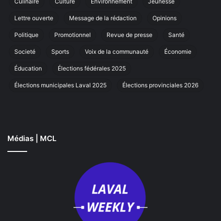
Culinaire
Culture
Environnement
Jeunesse
marche
annuelle
Lettre ouverte
Message de la rédaction
Opinions
à
Laval
Politique
Promotionnel
Revue de presse
Santé
Societé
Sports
Voix de la communauté
Économie
Éducation
Élections fédérales 2025
Élections municipales Laval 2025
Élections provinciales 2026
Médias | MCL