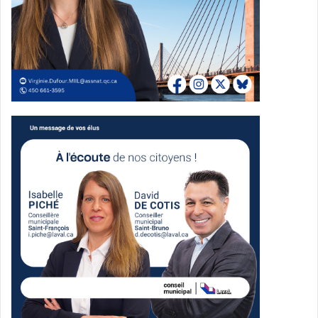
artistes issus de la diversité culturelle.
Le Marché éphémère : une opportunité pour les
entreprises locales
Le festival invite les entreprises lavalloises à
participer
au
Marché éphémère, ouvert du 15 au 17 août 2024. Cet
espace permettra aux entreprises de partager leurs
valeurs et de se faire connaître auprès des festivaliers.
Un soutien financier indispensable
Le Festival MOSAÏQUE Laval bénéficie du soutien de
partenaires financiers clés, incluant le Conseil des arts et
des lettres du Québec, Patrimoine Canada, le ministère de
la Culture et des Communications, la Ville de Laval, Co-
Motion et Cominar. Ce soutien permet de proposer une
programmation riche et gratuite.