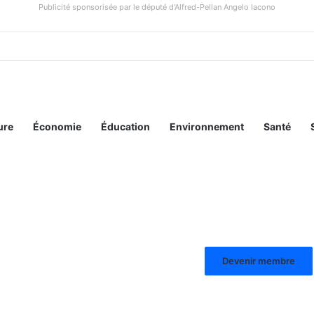
Publicité sponsorisée par le député d'Alfred-Pellan Angelo Iacono
ure
Économie
Éducation
Environnement
Santé
Devenir membre