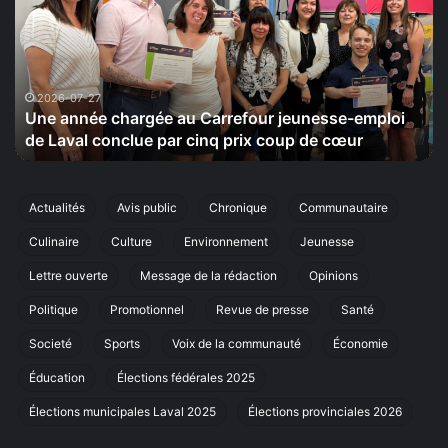
la
da
Sérénité
u
tiendra
pa
le
to
20
s
2026-07-24
La Maison de la Sérénité tiendra le 20 septembre sa
septembre
cinquième édition de sa marche annuelle à Laval
sa
cinquième
édition
de
Actualités
Avis public
Chronique
Communautaire
sa
Culinaire
Culture
Environnement
Jeunesse
marche
annuelle
Lettre ouverte
Message de la rédaction
Opinions
à
Laval
Politique
Promotionnel
Revue de presse
Santé
Societé
Sports
Voix de la communauté
Économie
Éducation
Élections fédérales 2025
Élections municipales Laval 2025
Élections provinciales 2026