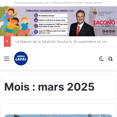
Publicité sponsorisée par le député d'Alfred-Pellan Angelo Iacono
La Maison de la Sérénité tiendra le 20 septembre sa cinquième édition de sa marche annuelle à Laval
Menu
Switch
R
Mois :
mars 2025