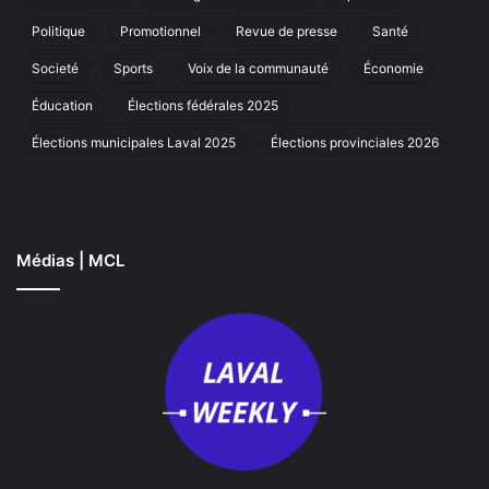
à
Laval
Politique
Promotionnel
Revue de presse
Santé
Societé
Sports
Voix de la communauté
Économie
Éducation
Élections fédérales 2025
Élections municipales Laval 2025
Élections provinciales 2026
Médias | MCL