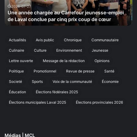
le
to
20
s
2026-07-24
La Maison de la Sérénité tiendra le 20 septembre sa
septembre
cinquième édition de sa marche annuelle à Laval
sa
cinquième
édition
de
Actualités
Avis public
Chronique
Communautaire
sa
Culinaire
Culture
Environnement
Jeunesse
marche
annuelle
Lettre ouverte
Message de la rédaction
Opinions
à
Laval
Politique
Promotionnel
Revue de presse
Santé
Societé
Sports
Voix de la communauté
Économie
Éducation
Élections fédérales 2025
Élections municipales Laval 2025
Élections provinciales 2026
Médias | MCL