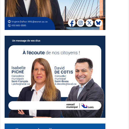
aquatique de Laval le 22 décembre.
Centres communautaires
Dans différents centres communautaires, la
programmation inclut des activités pour tous les âges,
telles que des ateliers Kapla, de cirque, de percussions,
des expériences scientifiques, ainsi que des animations
ludiques. Des activités sportives comme le basketball, le
futsal, le pickleball, le badminton, le soccer en bulles et le
tag à l’arc sont également prévues.
Offre culturelle
Les Bibliothèques de Laval prolongent la durée des prêts
afin de permettre aux usagers de profiter plus longtemps
des livres, films et jeux de société empruntés durant les
vacances. Des ressources numériques sont aussi
accessibles, incluant une nouvelle plateforme consacrée