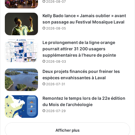
2026-08-07
See Full Bio
Kelly Bado lance « Jamais oublier » avant
son passage au Festival Mosaïque Laval
2026-08-05
Le prolongement de la ligne orange
Publicité sponsorisée par la conseillère municipale de Saint-François et David
pourrait attirer 31 200 usagers
De Cotis, conseiller municipal de Saint-Bruno
supplémentaires à l’heure de pointe
2026-08-03
Deux projets financés pour freiner les
espèces envahissantes à Laval
2026-07-31
Remontez le temps lors de la 22e édition
du Mois de l’archéologie
2026-07-29
Afficher plus