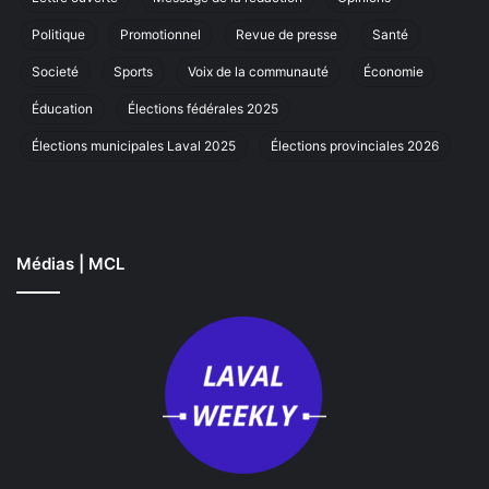
à
Laval
Politique
Promotionnel
Revue de presse
Santé
Societé
Sports
Voix de la communauté
Économie
Éducation
Élections fédérales 2025
Élections municipales Laval 2025
Élections provinciales 2026
Médias | MCL