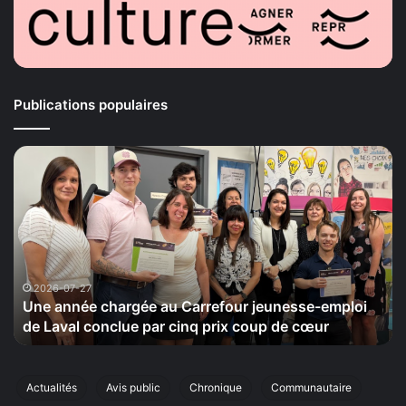
Publications populaires
La
Maison
de
la
Sérénité
tiendra
le
20
2026-07-24
ée au Carrefour jeunesse-emploi
La Maison de la Séré
septembre
 par cinq prix coup de cœur
cinquième édition de
sa
cinquième
édition
de
Actualités
Avis public
Chronique
Communautaire
sa