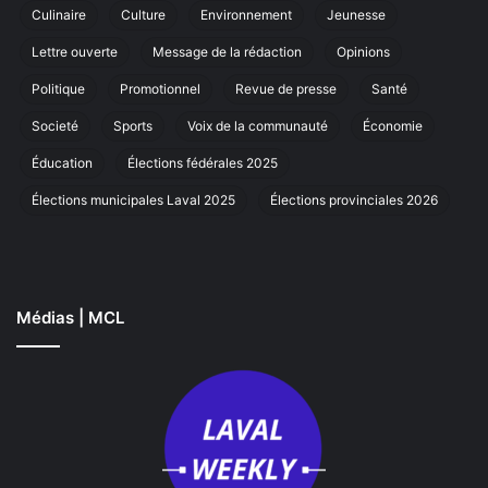
Culinaire
Culture
Environnement
Jeunesse
marche
annuelle
Lettre ouverte
Message de la rédaction
Opinions
à
Laval
Politique
Promotionnel
Revue de presse
Santé
Societé
Sports
Voix de la communauté
Économie
Éducation
Élections fédérales 2025
Élections municipales Laval 2025
Élections provinciales 2026
Médias | MCL