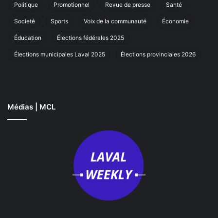
Laval
Politique
Promotionnel
Revue de presse
Santé
Societé
Sports
Voix de la communauté
Économie
Éducation
Élections fédérales 2025
Élections municipales Laval 2025
Élections provinciales 2026
Médias | MCL