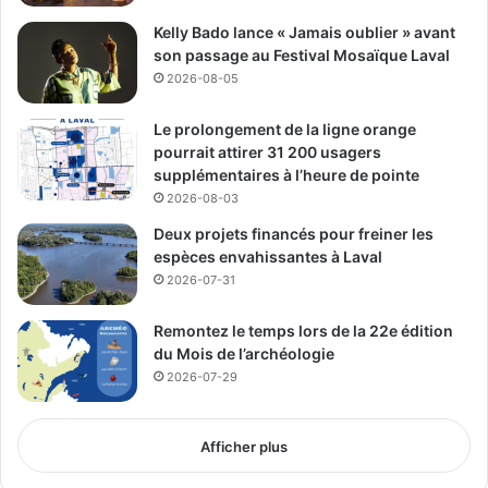
CRE de Laval
Kelly Bado lance « Jamais oublier » avant
son passage au Festival Mosaïque Laval
Conseil régional de
2026-08-05
l'environnement de Laval
Le prolongement de la ligne orange
pourrait attirer 31 200 usagers
See Full Bio
supplémentaires à l’heure de pointe
2026-08-03
Deux projets financés pour freiner les
espèces envahissantes à Laval
Publicité sponsorisée par la conseillère municipale de Saint-François et David
De Cotis, conseiller municipal de Saint-Bruno
2026-07-31
Remontez le temps lors de la 22e édition
du Mois de l’archéologie
2026-07-29
Afficher plus