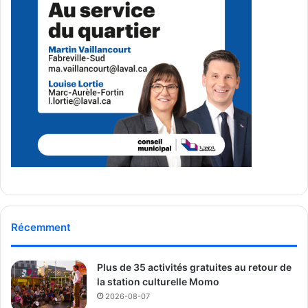
matières résiduelles;
Accompagnement des industries, commerces et
institutions (ICI) dans le processus
d’accréditation du programme
ICI ON RECYCLE!
;
Rédaction de
mémoires
: Agriculture et
agroalimentaire, Prolongement de l’autoroute 25,
Proposition de conservation des milieux naturels
de Laval, Financement
des transports collectifs de la CMM, Gestion des
matières résiduelles,
etc.
Récemment
Dans le cadre du projet voix de la communauté du
MCL voici une brève description du CRE de Laval –
Plus de 35 activités gratuites au retour de
Conseil Régional de l’environnement de Laval.
la station culturelle Momo
2026-08-07