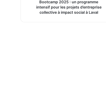
d’entreprise
Bootcamp 2025 : un programme
2026-07-22
collective
intensif pour les projets d’entreprise
Chronique: La réflexologie dans un pa
à
collective à impact social à Laval
impact
social
à
2026-07-16
Laval