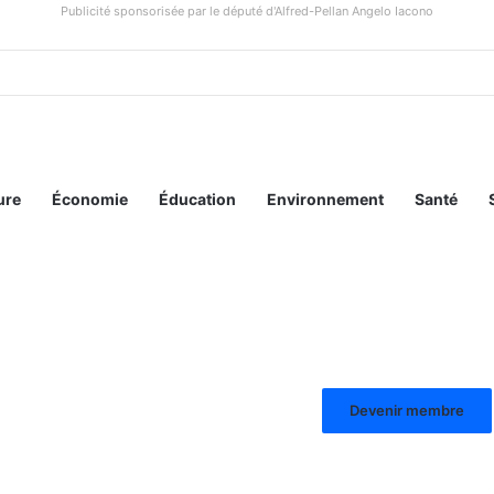
Publicité sponsorisée par le député d'Alfred-Pellan Angelo Iacono
ure
Économie
Éducation
Environnement
Santé
Devenir membre