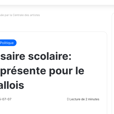
ée par la Centrale des artistes
Politique
aire scolaire:
présente pour le
llois
25-07-07
Lecture de 2 minutes