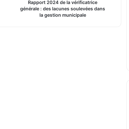
soulevées
Rapport 2024 de la vérificatrice
dans
générale : des lacunes soulevées dans
rc, tout simplement…
la
la gestion municipale
gestion
municipale
Le Centre SCAMA dresse le bilan de son année et accueille une nouvelle directrice des opérations