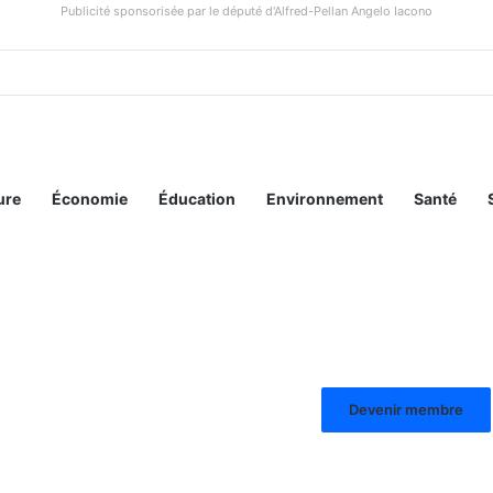
Publicité sponsorisée par le député d'Alfred-Pellan Angelo Iacono
ure
Économie
Éducation
Environnement
Santé
Devenir membre