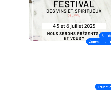
Socié
Communautai
Éducati