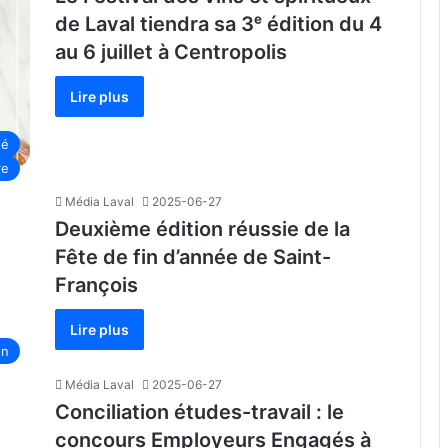
de Laval tiendra sa 3ᵉ édition du 4
au 6 juillet à Centropolis
Lire plus
té
re
Média Laval
2025-06-27
Deuxième édition réussie de la
Fête de fin d’année de Saint-
François
Lire plus
on
Média Laval
2025-06-27
Conciliation études-travail : le
concours Employeurs Engagés à