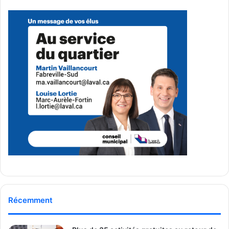
Au revoir le PEQ, bienvenue le
PSTQ
Le gouvernement propose une alternative au PEQ, le
programme de sélection des travailleurs
qualifiés (PSTQ). Il fonctionne uniquement sur invitation,
sans date fixe ni seuils fixés de
personnes accueillies. Les restaurateurs doivent s’aligner
avec ce nouveau système et planifier
à l’avance le recrutement à l’étranger.
Martin Vézina nous explique qu’un diplôme d’études
professionnelles (DEP) est requis. Le test
de français est aussi rendu plus exigeant. Selon lui, les
Récemment
diplômes demandés sont parfois
incompatibles avec la réalité du métier. Il déclare que le