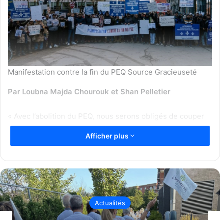
Manifestation contre la fin du PEQ Source Gracieuseté
Par Loubna Majda Chourouk et Shan Pelletier
« Avec l’abolition du PEQ, nous serons obligés de couper
des heures de service »
Afficher plus
Samir Guerras, propriétaire de Casa Grecque à
Drummondville.
Depuis la pandémie, les restaurateurs du Québec
peinent à recruter de la main-d’œuvre locale.
Ils optent pour le recrutement de personnel à
Actualités
l’étranger. Le programme de l’expérience