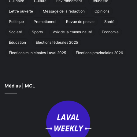
Culinaire
Culture
Environnement
Jeunesse
marche
r
annuelle
Lettre ouverte
Message de la rédaction
Opinions
à
Laval
Politique
Promotionnel
Revue de presse
Santé
Societé
Sports
Voix de la communauté
Économie
Éducation
Élections fédérales 2025
Élections municipales Laval 2025
Élections provinciales 2026
Médias | MCL