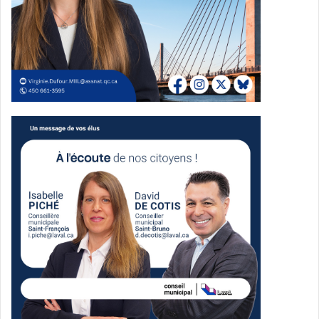
« 38 % des restaurateurs québécois emploient des
travailleurs étrangers. Les propriétaires les
plus touchés par cette loi sont ceux situés hors de
Montréal » nous annonce Martin Vézina, le
représentant médiatique de l’ARQ. Sur la Côte-Nord, un
restaurant risque de mettre la clé sous
la porte d’ici l’été 2026.
Casa Grecque, restaurant à Drummondville, ne peut plus
servir de déjeuners à sa clientèle. Il a
aussi mis fin à son service traiteur. Le propriétaire Samir
Guerras compte sur ses employés issus
de l’immigration. Sur 40 employés, 4 sont des travailleurs
étrangers, un plafond de 10% imposé
par le gouvernement québécois. Deux d’entre eux sont en
arrêt de travail, en attente du
renouvellement de leur permis. Avec l’abolition du PEQ,
Samir considère diminuer les services
du midi.