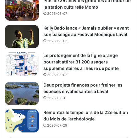
Plus de 35 activités gratuites au retour de
Québec a besoin de main-d’œuvre
la station culturelle Momo
compétente et expérimentée.
2026-08-07
Les restaurateurs estiment que les travailleurs étrangers
contribuent à l’essor de l’économie
Kelly Bado lance « Jamais oublier » avant
québécoise et que les lois d’immigration doivent être plus
son passage au Festival Mosaïque Laval
souples pour contrer la pénurie de la
2026-08-05
main d’œuvre.
Le prolongement de la ligne orange
pourrait attirer 31 200 usagers
Média Laval
supplémentaires à l’heure de pointe
2026-08-03
See Full Bio
Deux projets financés pour freiner les
espèces envahissantes à Laval
2026-07-31
Remontez le temps lors de la 22e édition
du Mois de l’archéologie
Publicité sponsorisée par la conseillère municipale de Saint-François et David
De Cotis, conseiller municipal de Saint-Bruno
2026-07-29