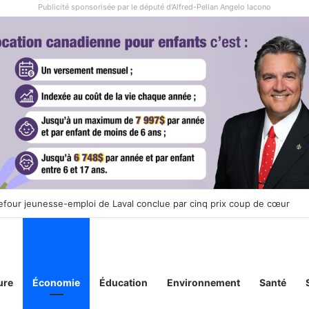
Publicité sponsorisée par le député d'Alfred-Pellan Angelo Iacono
endra le 20 septembre sa cinquième édition de sa marche annuelle à Lav
ure
Économie
Éducation
Environnement
Santé