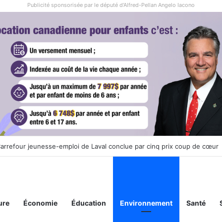
Publicité sponsorisée par le député d'Alfred-Pellan Angelo Iacono
ité tiendra le 20 septembre sa cinquième édition de sa marche annuelle
ure
Économie
Éducation
Environnement
Santé