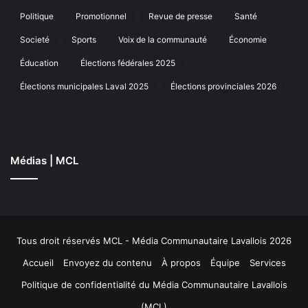
à
La
Politique
Promotionnel
Revue de presse
Santé
Societé
Sports
Voix de la communauté
Économie
Éducation
Élections fédérales 2025
Élections municipales Laval 2025
Élections provinciales 2026
Médias | MCL
Tous droit réservés MCL - Média Communautaire Lavallois 2026
Accueil
Envoyez du contenu
À propos
Équipe
Services
Politique de confidentialité du Média Communautaire Lavallois
(MCL)