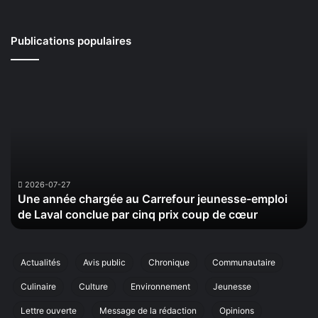
Publications populaires
Une
La
année
Ma
chargée
de
au
la
Carrefour
Sé
jeunesse-
ti
emploi
le
de
20
2026-07-27
Une année chargée au Carrefour jeunesse-emploi
Laval
se
de Laval conclue par cinq prix coup de cœur
conclue
sa
par
ci
cinq
éd
prix
de
Actualités
Avis public
Chronique
Communautaire
coup
sa
Culinaire
Culture
Environnement
Jeunesse
de
ma
cœur
an
Lettre ouverte
Message de la rédaction
Opinions