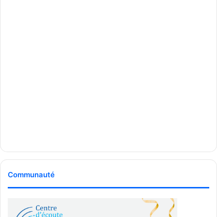
nommer qu’un) ou vers Montréal (une station de métro est
bien envisagée, mais elle est loin dans la liste de priorités
du gouvernement du Québec) et comment accueillir des
visiteurs – familles et amis avec enfants et tout le bagage ?
Autant de défis de logistique sur lesquels les experts ont
promis de se pencher.
Même si les défis sont nombreux, le projet démarre. Une
entente avec la Société de Développement Angus signée
récemment prévoit notamment la construction d’un
premier groupe de 1 000 logements, dont la moitié à loyer
modique, à l’angle des rues Daniel-Johnson et des
Châteaux.
Communauté
La majorité des terrains (85 % pour être plus précis)
appartiennent à la Ville. Il est donc vital, à mon avis, que la
Ville établisse des critères élevés en matière
environnementale et de développement durable pour ces