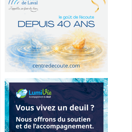
bâtiments.
C’est le temps de dire ce que vous en pensez ! On critique
souvent la Ville – à juste titre selon moi – qu’elle ne
consulte pas assez ses citoyens. Cette fois, le projet est
d’une envergure telle que l’implication de tous est
nécessaire. En vous rendant sur le site web de la Ville
(
voir le lien ci-dessous
), vous pourrez accéder à
l’intégralité des présentations faites lors de la Soirée
d’information et d’échanges du 24 septembre dernier ;
vous aurez accès à une vue interactive de ce à quoi
pourrait ressembler le Carré Laval, et vous pourrez
également vous inscrire à l’une des dernières visites du
site qui sont prévues le samedi 19 octobre, soit en avant-
midi, soit en après-midi. Les visites sont gratuites, durent
90 minutes et valent le déplacement ! Soyez assuré qu’une
personne reliée au projet note tous les commentaires et
toutes les suggestions.