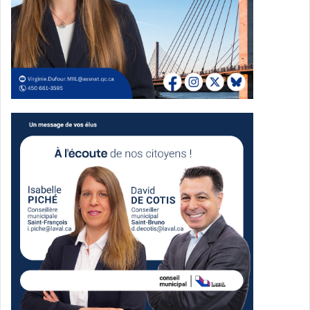
Le projet actuel est ambitieux : bordé par le boulevard St-
Martin (au nord), la rue Daniel-Johnson (à l’ouest), le
boulevard du Souvenir (au sud) et l’autoroute des
Laurentides (à l’est), le site est notamment appelé à
recevoir 3 500 logements, une école primaire, peut-être
même une école secondaire, des commerces, des
installations de recherche dans un parc de l’innovation.
Une superficie de quelque 22 hectares serait réservée
aux espaces verts, ceinturant le joyau du lieu qu’est
devenue la carrière.