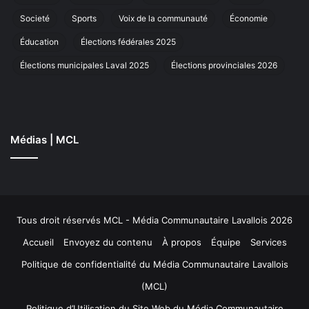
Societé
Sports
Voix de la communauté
Économie
Christian Veilleux
Éducation
Élections fédérales 2025
See Full Bio
Élections municipales Laval 2025
Élections provinciales 2026
Médias | MCL
Publicité sponsorisée par la conseillère municipale de Saint-François et David
De Cotis, conseiller municipal de Saint-Bruno
Tous droit réservés MCL - Média Communautaire Lavallois 2026
Accueil
Envoyez du contenu
À propos
Équipe
Services
Politique de confidentialité du Média Communautaire Lavallois
(MCL)
Politique d’Utilisation du Site Web du Média Communautaire