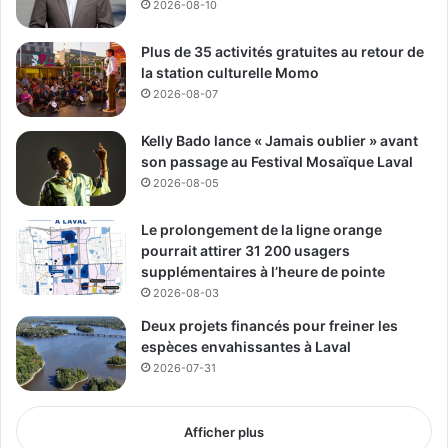
2026-08-10
Des
hot-dogs
ont été offerts aux participants, et une
friperie mobile
était disponible pour distribuer des
Plus de 35 activités gratuites au retour de
vêtements chauds. Des feux sécuritaires ont été allumés
la station culturelle Momo
pour réchauffer l’atmosphère, renforçant l’esprit
2026-08-07
communautaire de la soirée.
Kelly Bado lance « Jamais oublier » avant
son passage au Festival Mosaïque Laval
Un appel à l’action pour tous
2026-08-05
Le ROIIL insiste sur le fait que l’itinérance est une
Le prolongement de la ligne orange
problématique qui nous concerne tous. En organisant cet
pourrait attirer 31 200 usagers
événement ouvert à tous les citoyens, sans critères
supplémentaires à l’heure de pointe
spécifiques de participation, l’organisme souhaite
2026-08-03
encourager une plus grande implication de la
Deux projets financés pour freiner les
communauté. Que vous soyez résident de Laval,
espèces envahissantes à Laval
travailleur social, étudiant ou simplement une personne
2026-07-31
souhaitant en apprendre davantage, votre engagement est
précieux.
Afficher plus