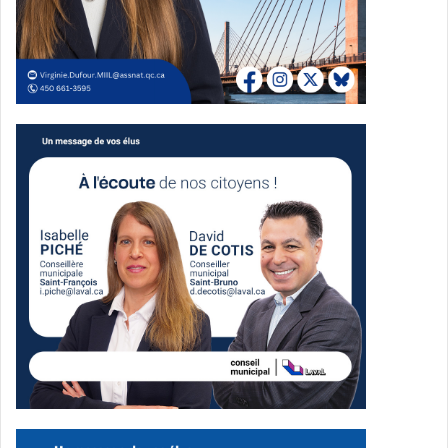
public et témoigner de leur engagement. Les participants
ont pu rencontrer des intervenants, s’informer et
échanger sur les réalités de l’itinérance.
Des activités artistiques et musicales pour toucher les
cœurs
La nuit a été ponctuée d’activités artistiques permettant
aux participants de s’exprimer sur le thème de l’itinérance.
Des artistes locaux ont offert des performances musicales
inspirantes, et un moment
karaoké
a permis aux
participants de chanter les chansons de leur choix,
favorisant l’expression personnelle et le partage. La
créativité est un moyen puissant de sensibilisation,
permettant de transmettre des messages forts de manière
touchante.
Ces moments de partage ont servi à créer un lien