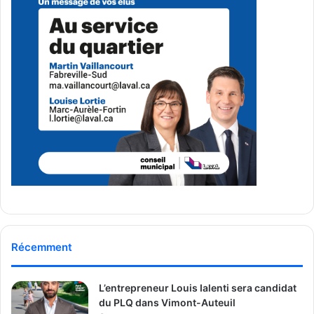
émotionnel avec le public et à inciter à la réflexion sur la
question de l’itinérance.
Une mobilisation intergénérationnelle
La présence de
bénévoles de tous âges
, y compris des
étudiants du Collège Montmorency
en
Techniques de
sécurité incendie
et en
Techniques d’éducation
spécialisée
, témoigne de l’engagement de la jeunesse
lavalloise. Des patrouilles de la
Division urgence sociale
du Service de police de Laval
étaient également sur place
pour assurer le bon déroulement de l’événement.
Rosalie
, une étudiante en Techniques d’éducation
Récemment
spécialisée au Collège Montmorency, a partagé son
ressenti :
« C’était sympathique et inclusif, tout le monde
L’entrepreneur Louis Ialenti sera candidat
pouvait venir et se sentir bien. »
du PLQ dans Vimont-Auteuil