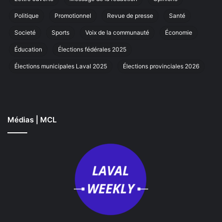
à
La
Politique
Promotionnel
Revue de presse
Santé
Societé
Sports
Voix de la communauté
Économie
Éducation
Élections fédérales 2025
Élections municipales Laval 2025
Élections provinciales 2026
Médias | MCL