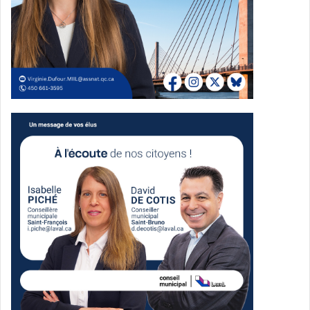
Mais le parcours entrepreneurial est loin d’être linéaire. En
2018, un incendie ravage complètement l’édifice où se
trouve son commerce. Elle perd tout. Une erreur d’adresse
dans ses assurances l’empêche même d’obtenir une
indemnisation.
Plutôt que d’abandonner, elle recommence. Elle relocalise
son entreprise sur le boulevard des Laurentides, entre le
boulevard Saint-Martin et l’autoroute 440, et poursuit
l’aventure pendant plusieurs années. Baiser Velouté
fermera finalement ses portes en 2022, après une
décennie d’apprentissages, de défis et d’expériences qui
auront profondément marqué son parcours.
Entre-temps, dès 2019, Tracy amorce aussi du coaching
entrepreneurial. Une nouvelle direction commence alors à
prendre forme.