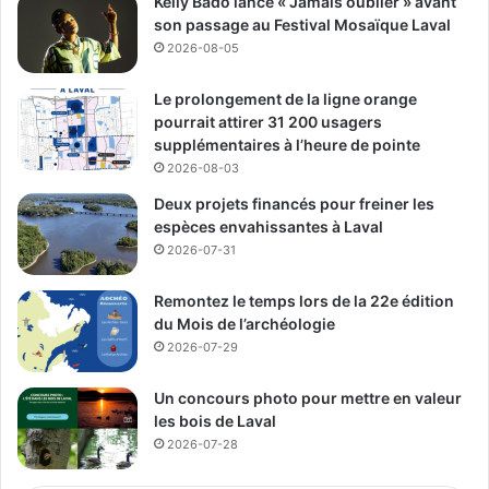
Kelly Bado lance « Jamais oublier » avant
officiellement lancé en septembre 2024. Structuré dans le
son passage au Festival Mosaïque Laval
modèle d’économie sociale, l’organisme est actuellement
2026-08-05
en attente de son numéro de charité.
Le prolongement de la ligne orange
pourrait attirer 31 200 usagers
Sa mission est claire : « diminuer la charge mentale, briser
supplémentaires à l’heure de pointe
l’isolement et offrir un village aux mamans qui n’en ont pas
2026-08-03
».
Deux projets financés pour freiner les
espèces envahissantes à Laval
Un réseau de soutien qui prend
2026-07-31
rapidement de l’ampleur
Remontez le temps lors de la 22e édition
du Mois de l’archéologie
2026-07-29
Un concours photo pour mettre en valeur
les bois de Laval
2026-07-28