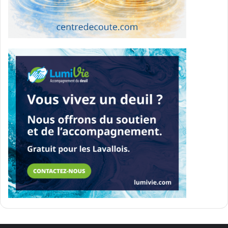
L’organisme a aussi bénéficié de l’accompagnement du
Pôle régional d’économie sociale de Laval lors d’un
passage en incubateur.
Parallèlement, des collaborations commencent à émerger
avec d’autres initiatives locales, notamment avec
DigiWomen dans le cadre du projet Academy Tech Moms.
Pour Tracy Perrault, Laval s’est imposée naturellement
comme point de départ du projet.
« Je suis tellement intégrée dans l’écosystème
entrepreneurial à Laval. C’était l’endroit, il n’y avait pas de
questionnement », affirme-t-elle.
Un gala annuel et une vision qui
dépasse Laval