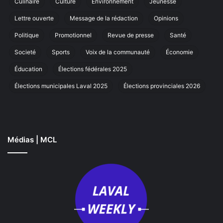
Culinaire
Culture
Environnement
Jeunesse
marche
annuelle
Lettre ouverte
Message de la rédaction
Opinions
à
Laval
Politique
Promotionnel
Revue de presse
Santé
Societé
Sports
Voix de la communauté
Économie
Éducation
Élections fédérales 2025
Élections municipales Laval 2025
Élections provinciales 2026
Médias | MCL