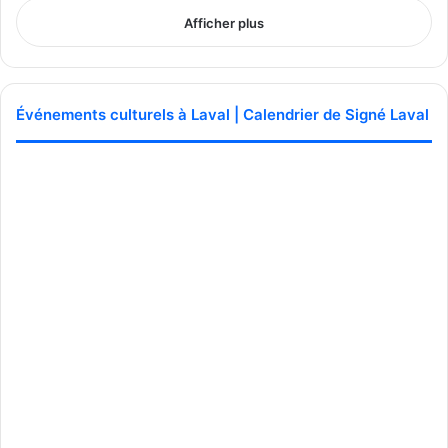
Afficher plus
Événements culturels à Laval | Calendrier de Signé Laval
Fondation Maman bb Co
Source Gracieuseté
En moins de deux ans d’existence, Maman bb & Co.
compte déjà plus de 100 membres ainsi que 36
partenaires issus de plusieurs secteurs, allant de
commerces locaux à des prestataires de services et
entrepreneures de la région.
Le modèle repose notamment sur une carte de membre
donnant accès à différents avantages auprès des
partenaires de l’organisme.