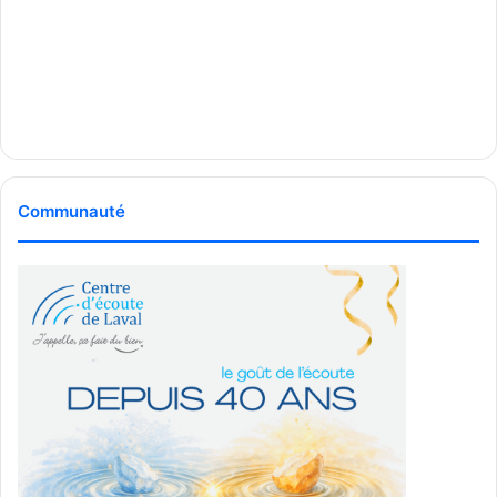
lieu de Laval. Un premier cercle destiné à la Rive-Sud
devait aussi être lancé.
Aujourd’hui, Maman bb & Co. est présent à Laval, Montréal,
en Montérégie, dans Lanaudière et dans les Laurentides.
Une reconnaissance grandissante
Communauté
dans l’écosystème lavallois
En peu de temps, l’organisme s’est taillé une place
remarquée dans l’écosystème entrepreneurial et
communautaire lavallois.
En 2025, Maman bb & Co. remporte notamment le prix
Choix du public
du concours Enracine du PRESL, en plus
d’obtenir une distinction dans le volet économie sociale du
concours Ose Entreprendre au niveau régional lavallois.