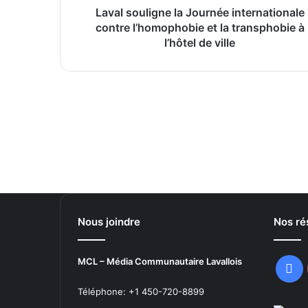
transphobie
Laval souligne la Journée internationale
2026-05-05
à
contre l’homophobie et la transphobie à
l’hôtel
l’hôtel de ville
de
ville
2026-05-04
OSEntreprendre Laval : une première 
Nous joindre
Nos ré
MCL – Média Communautaire Lavallois
Fa
Téléphone: +1 450-720-8899