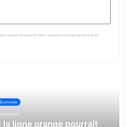
aint-François et David De Cotis, conseiller municipal de Saint-Bruno
re ensuite
Économie
026-08-03
la ligne orange pourrait