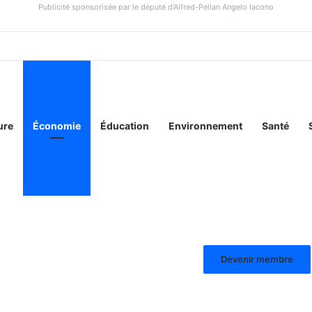
Publicité sponsorisée par le député d'Alfred-Pellan Angelo Iacono
ure
Économie
Éducation
Environnement
Santé
Devenir membre