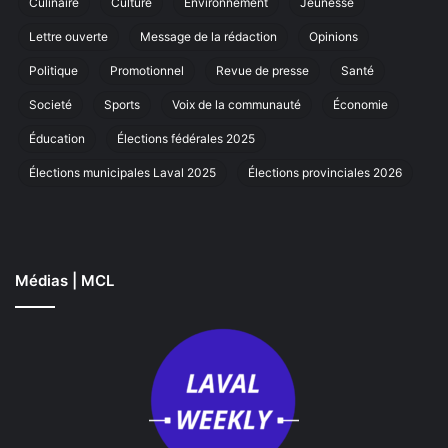
Culinaire
Culture
Environnement
Jeunesse
de
ma
cœur
an
Lettre ouverte
Message de la rédaction
Opinions
à
La
Politique
Promotionnel
Revue de presse
Santé
Societé
Sports
Voix de la communauté
Économie
Éducation
Élections fédérales 2025
Élections municipales Laval 2025
Élections provinciales 2026
Médias | MCL