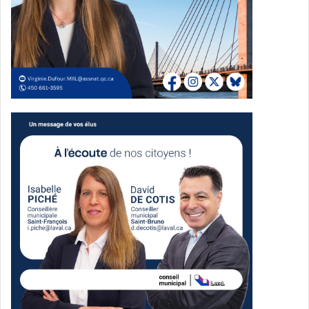
L’objectif était aussi de créer un espace propice aux
rencontres, dans une atmosphère inclusive et festive.
Parmi les commentaires recueillis sur place, plusieurs
participants ont souligné l’originalité du concept et
l’ambiance de l’événement.
« J’ai vraiment aimé le concept course et danse », a
notamment affirmé une participante nommée Marie.
Un autre participant, Kevin, a pour sa part résumé son
expérience en disant que « la communauté est incroyable
».
Jasmine a aussi dit avoir apprécié « la danse, la course, la
vibe » et a indiqué vouloir revenir à une prochaine édition.