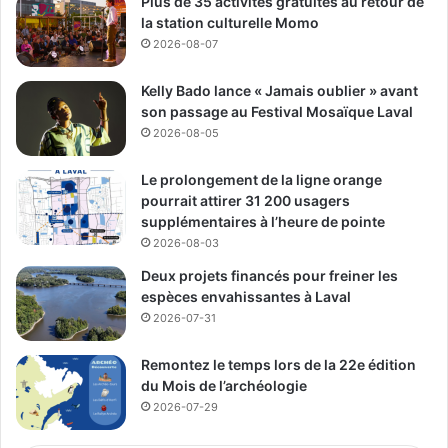
Plus de 35 activités gratuites au retour de
Avec cette deuxième édition à Laval, Run and Danse
la station culturelle Momo
2026-08-07
poursuit son développement comme activité réunissant
sport, danse et rencontres humaines.
Kelly Bado lance « Jamais oublier » avant
son passage au Festival Mosaïque Laval
La formule gratuite et accessible semble vouloir s’installer
2026-08-05
progressivement comme un rendez-vous rassembleur
pour les amateurs de course et de danse, autant à Laval
Le prolongement de la ligne orange
qu’à Montréal.
pourrait attirer 31 200 usagers
supplémentaires à l’heure de pointe
2026-08-03
Rosalie Picard
Deux projets financés pour freiner les
espèces envahissantes à Laval
See Full Bio
2026-07-31
Remontez le temps lors de la 22e édition
du Mois de l’archéologie
2026-07-29
Publicité sponsorisée par la conseillère municipale de Saint-François et David
De Cotis, conseiller municipal de Saint-Bruno