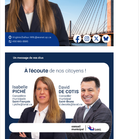
mission de l’organisme
La directrice générale de Nourrir d’abord, Edith Athus, a
qualifié ce résultat d’excellente nouvelle.
Selon elle, les sommes recueillies permettront à
l’organisme de poursuivre son travail en sécurité
alimentaire. Nourrir d’abord intervient notamment dans les
domaines des jardins communautaires, de l’agriculture
urbaine et de la lutte contre l’insécurité alimentaire.
Un organisme en transition
récente
Pour rappel, l’organisme avait annoncé le 22 avril dernier
un changement d’image et de nom. Anciennement connu
sous le nom Enfant d’abord, il est désormais devenu