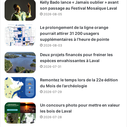
Kelly Bado lance « Jamais oublier » avant
pour les familles et les personnes dans le besoin.
son passage au Festival Mosaïque Laval
2026-08-05
Alberto Georgian Mihut -
Le prolongement de la ligne orange
pourrait attirer 31 200 usagers
Rédacteur en chef
supplémentaires à l’heure de pointe
2026-08-03
See Full Bio
Deux projets financés pour freiner les
espèces envahissantes à Laval
2026-07-31
Publicité sponsorisée par la conseillère municipale de Saint-François et David
De Cotis, conseiller municipal de Saint-Bruno
Remontez le temps lors de la 22e édition
du Mois de l’archéologie
2026-07-29
Un concours photo pour mettre en valeur
les bois de Laval
2026-07-28