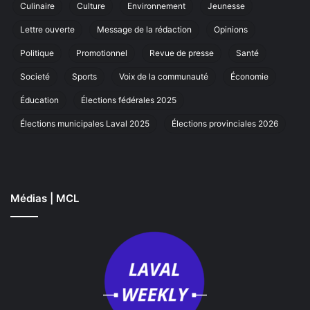
Culinaire
Culture
Environnement
Jeunesse
marche
annuelle
Lettre ouverte
Message de la rédaction
Opinions
à
Laval
Politique
Promotionnel
Revue de presse
Santé
Societé
Sports
Voix de la communauté
Économie
Éducation
Élections fédérales 2025
Élections municipales Laval 2025
Élections provinciales 2026
Médias | MCL