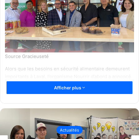
Source Gracieuseté
Alors que les besoins en sécurité alimentaire demeurent
importants à Laval, l’organisme Nourrir d’abord a annoncé
avoir reçu 99 856,78 $ dans le cadre de la campagne
Afficher plus
Biscuit sourire 2026 de Tim Hortons. Le dévoilement a eu
lieu le mardi 26 mai au restaurant Tim Hortons situé au
3665, autoroute 440 Est, à Laval, en présence de
partenaires et de participants à cette campagne de
financement tenue du 27 avril au 3 mai dans les
Actualités
restaurants participants.