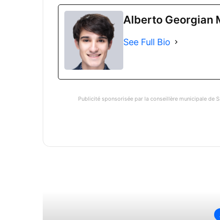
Alberto Georgian 
See Full Bio
Publicité sponsorisée par la conseillère municipale de S
Li