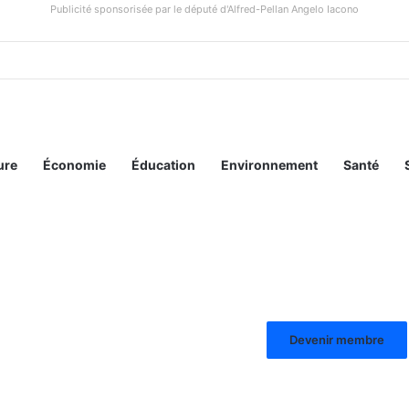
Publicité sponsorisée par le député d'Alfred-Pellan Angelo Iacono
ure
Économie
Éducation
Environnement
Santé
Devenir membre