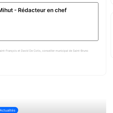
Mihut - Rédacteur en chef
aint-François et David De Cotis, conseiller municipal de Saint-Bruno
re ensuite
Actualités