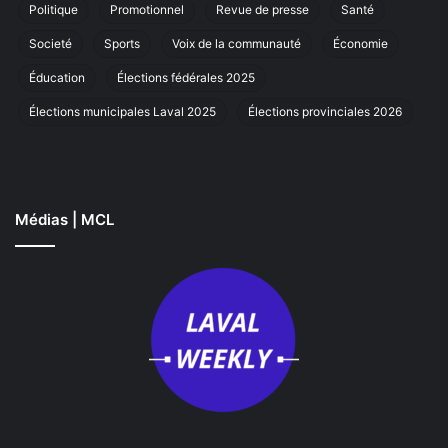
La
Politique
Promotionnel
Revue de presse
Santé
Societé
Sports
Voix de la communauté
Économie
Éducation
Élections fédérales 2025
Élections municipales Laval 2025
Élections provinciales 2026
Médias | MCL