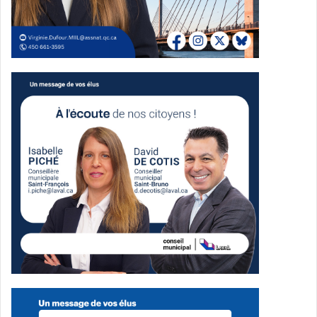
n’a pas consulté la société civile ni le secteur privé. Il nous
présente un projet sans étude d’impact, ce qui relève de
l’improvisation financière. Nous craignons de voir émerger
un futur éléphant blanc, alors que les besoins de
logements urgents réclament d’agir rapidement. »
Le projet fait également fi de la croissance exponentielle
de l’endettement de la ville depuis l’arrivée au pouvoir de
M. Boyer, et d’après Action Laval, ne tient pas compte des
réalités pratiques d’un développement de cette envergure.
Ils critiquent notamment le caractère « sans voiture » du
projet, jugé peu réaliste. « Le site du futur éco-quartier est
situé à plusieurs kilomètres de marche de la station de
métro la plus proche et le projet ne prévoit aucune
nouvelle ligne d’autobus ou même un ajout d’offre de
service sur les lignes existantes », a dénoncé le parti dans
un communiqué.