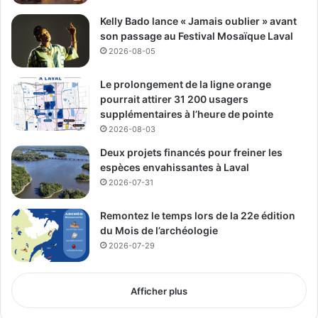
structure financière solide, et de concertation avec les
Kelly Bado lance « Jamais oublier » avant
acteurs locaux alimente les doutes sur la capacité de Laval
son passage au Festival Mosaïque Laval
à mener à bien cette initiative sans précipiter la ville dans
2026-08-05
un futur incertain. Pour le moment, aucun appui provincial
Le prolongement de la ligne orange
ou fédéral n’a été officiellement annoncé spécifiquement
pourrait attirer 31 200 usagers
pour le projet, malgré de précédents investissements du
supplémentaires à l’heure de pointe
provincial pour décontaminer le site.
2026-08-03
Deux projets financés pour freiner les
MCL - Média
espèces envahissantes à Laval
2026-07-31
Communautaire Lavallois
Remontez le temps lors de la 22e édition
See Full Bio
du Mois de l’archéologie
2026-07-29
Publicité sponsorisée par la conseillère municipale de Saint-François et David
Afficher plus
De Cotis, conseiller municipal de Saint-Bruno