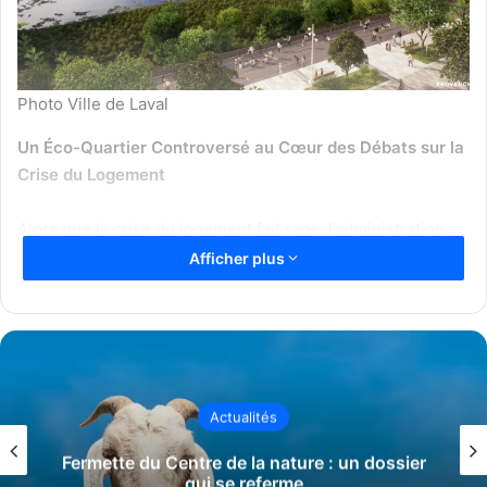
Photo Ville de Laval
Un Éco-Quartier Controversé au Cœur des Débats sur la
Crise du Logement
Alors que la crise du logement fait rage, l’administration
Boyer tente de répondre à la demande croissante de
Afficher plus
logements abordables à Laval par un projet d’envergure :
la création d’un éco-quartier innovant en partenariat avec
la Société de Développement Angus. Ce projet innovant et
qui semble être une bonne initiative, qui prévoit plus de 1
000 nouveaux logements, dont 500 à vocation abordable,
Actualités
suscite toutefois de vives critiques de la part de
l’opposition municipale et de nombreux observateurs.
Fermette du Centre de la nature : un dossier
qui se referme