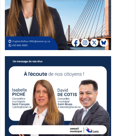
Momo accueille une trentaine d’activités gratuites, de quoi
satisfaire petits et grands : terrasses, jeux en libre-
service, espaces de détente, lieux de travail en plein air, le
tout dans un cadre verdoyant et ombragé.
Pour découvrir l’ensemble de la programmation et les
artistes de la semaine, rendez-vous sur
momo.laval.ca
.
MCL - Média
Communautaire Lavallois
See Full Bio
Publicité sponsorisée par la conseillère municipale de Saint-François et David
De Cotis, conseiller municipal de Saint-Bruno