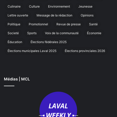
coup
sa
Culinaire
Culture
Environnement
Jeunesse
de
ma
cœur
an
Lettre ouverte
Message de la rédaction
Opinions
à
La
Politique
Promotionnel
Revue de presse
Santé
Societé
Sports
Voix de la communauté
Économie
Éducation
Élections fédérales 2025
Élections municipales Laval 2025
Élections provinciales 2026
Médias | MCL