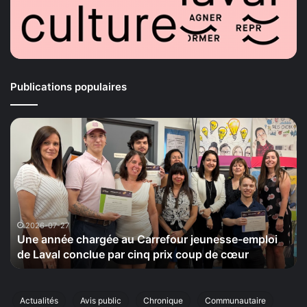
Publications populaires
Une
La
année
Ma
chargée
de
au
la
Carrefour
Sé
jeunesse-
ti
emploi
le
de
20
2026-07-27
Une année chargée au Carrefour jeunesse-emploi
Laval
se
de Laval conclue par cinq prix coup de cœur
conclue
sa
par
ci
cinq
éd
prix
de
Actualités
Avis public
Chronique
Communautaire