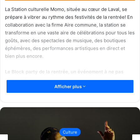
La Station culturelle Momo, située au cœur de Laval, se
prépare à vibrer au rythme des festivités de la rentrée! En
collaboration avec la firme Aire commune, la station se
transforme en une vaste aire de célébrations pour tous les
goûts, avec des spectacles de musique, des boutiques
éphémères, des performances artistiques en direct et
bien plus encore.
Le Block party de la rentrée, un événement à ne pas
manquer!
Afficher plus
Le mercredi 11 septembre, de midi à 22 h, la Station
culturelle Momo accueillera le « Block party de la
rentrée », une journée de festivités organisée par la Ville
de Laval et Aire commune. Au programme : un spectacle
musical de GreenWoodz, des DJ sets, des boutiques
Culture
éphémères et une session de peinture en direct. Un lunch