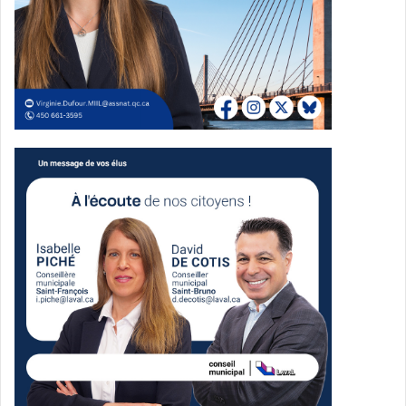
d’Intervention, « 34 % des personnes menstruées au
Québec auraient été contraintes de sacrifier une dépense
essentielle telle que la nourriture afin de se procurer des
produits menstruels ». Elle explique que les personnes les
plus affectées par la précarité menstruelle sont surtout les
femmes autochtones, les mères monoparentales, les
nouvelles arrivantes ainsi que les femmes en situation
d’itinérance. Selon elle, le manque d’accès aux produits
d’hygiène féminine peut également avoir des
conséquences sur la santé physique. Mme Louise Lortie,
élue du district Marc-Aurèle-Fortin, a témoigné son
soutien aux intervenantes et a expliqué qu’elle avait même
déposé un avis de proposition visant à offrir l’accès aux
produits sanitaires dans les centres communautaires, en
attendant que la Ville les rende accessibles dans
l’ensemble des lieux publics.
L’avis de proposition a été
adopté à l’unanimité.