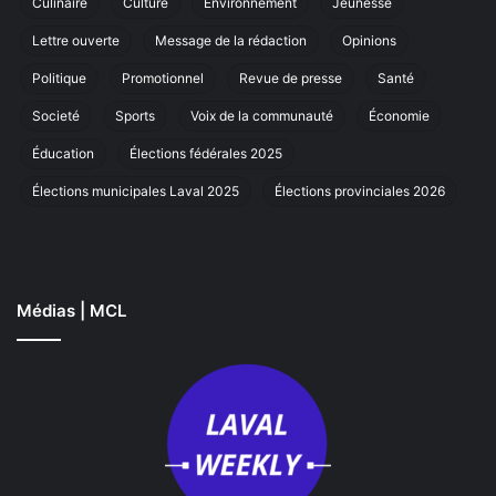
Culinaire
Culture
Environnement
Jeunesse
marche
r
annuelle
Lettre ouverte
Message de la rédaction
Opinions
à
Laval
Politique
Promotionnel
Revue de presse
Santé
Societé
Sports
Voix de la communauté
Économie
Éducation
Élections fédérales 2025
Élections municipales Laval 2025
Élections provinciales 2026
Médias | MCL