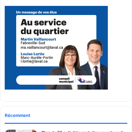
Un jeune citoyen réclame
davantage de sécurité routière
Samuel Beauregard, un jeune garçon de 13 ans et étudiant
à l’école secondaire Poly-Jeunesse, a pris la parole afin de
raconter comment il avait été frappé par un camion de
type RAM 1500 alors qu’il traversait à vélo l’intersection du
boulevard Sainte-Rose, de la montée Mongeau et de la
rue du Lac-de-Mai. Il explique avoir eu la chance de ne
pas être grièvement blessé, mais demande à la Ville
d’installer un feu de circulation à cette intersection. Il a
également indiqué qu’il aimerait que quelques policiers
soient déployés dans ce secteur afin d’assurer la sécurité
des cyclistes et des piétons.
Récemment
Il a conclu son intervention en rappelant au maire que la
sécurité routière à Laval figurait parmi les engagements