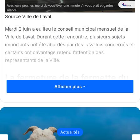
Source Ville de Laval
Mardi 2 juin a eu lieu le conseil municipal mensuel de la
Ville de Laval. Durant cette rencontre, plusieurs sujets
importants ont été abordés par des Lavallois concernés et
certains ont davantage retenu l’attention des
représentants de la Ville.
La fermeture de la fermette du
Afficher plus
Centre de la nature continue de
faire réagir
La fermeture de la fermette du Centre de la Nature
continue de de susciter des réactions au sein de la
population.
Celle-ci a fermé ses portes le 6 mars dernier
Actualités
et sera remplacée par la ferme mobile PACE