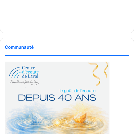
printemps
Bien que la fermeture de la fermette ait d’abord été
présentée comme devant survenir en juin 2026, les
animaux ont quitté le site plus tôt que prévu. La fermette a
officiellement fermé au public le 6 mars.
Communauté
Selon les informations contenues dans le rapport, certains
animaux ont été transférés vers d’autres installations,
tandis que d’autres, qui ne pouvaient pas être transportés
ou trouver de lieu, ont été euthanasiés.
Une solution de remplacement
mise en place