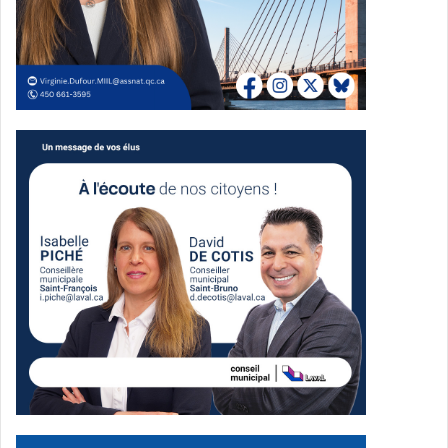
Une mobilisation citoyenne
importante
À la suite de l’annonce, une pétition lancée par Dennis
Fiévèt a rapidement pris de l’ampleur et a recueilli près de
21 000 signatures. Un rassemblement avec environ 150
citoyens s’est aussi tenu au Centre de la nature le 31
janvier 2026.
Le dossier a ensuite occupé une place importante dans
les débats du conseil municipal, notamment avec des
records de participation en janvier et février.
Plusieurs
citoyens ont demandé le maintien de la fermette
ou, à tout
le moins, la tenue d’une consultation publique avant toute
décision irréversible.