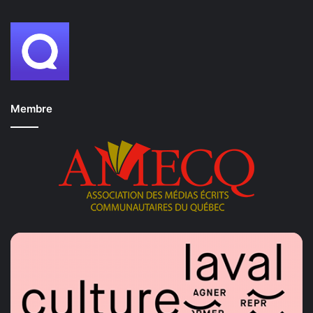
Membre
De gauche à droite les
commissaires de la consultation
publique Dennis Fiévèt auteur de la pétition
Isabelle Piché
conseillère municipale de Saint François et présidente du
comité consultatif
Julie Vézina environnementaliste et
François Handfield agronome
Source Action Laval
Après le refus du conseil de tenir une consultation