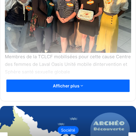
Membres de la TCLCF mobilisées pour cette cause Centre
des femmes de Laval Oasis Unité mobile dintervention et
Sphère santé sexuelle globale
Source TCLCF Facebbok
Afficher plus
À la suite d’une proposition adoptée au conseil municipal
cette semaine, la Ville de Laval offrira progressivement
des produits menstruels gratuits dans certains lieux
publics. La mesure, adoptée unanimement le 3 juin,
prévoit un déploiement graduel dans les centres
communautaires, en collaboration avec la Table de
Société