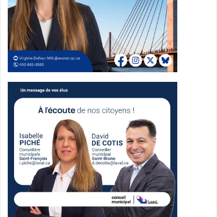
L’avis de proposition avait été déposé le 5 mai par Louise
Lortie, conseillère municipale de Marc-Aurèle-Fortin. Le
texte demandait au comité exécutif de mandater la
direction générale afin de mettre en œuvre un projet
visant à offrir gratuitement des produits d’hygiène
menstruelle, par un déploiement progressif dans les
centres communautaires de la Ville.
L’avis proposait aussi que la mise en œuvre se fasse en
collaboration avec la Table de concertation de Laval en
condition féminine afin d’identifier les meilleures
pratiques.
Une démarche appuyée par
plusieurs élues
La proposition a été appuyée par Aline Dib, conseillère