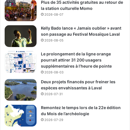
Plus de 35 activités gratuites au retour de
public.
la station culturelle Momo
2026-08-07
La TCLCF affirme que ce projet a montré que rendre les
produits menstruels gratuits et accessibles dans les lieux
Kelly Bado lance « Jamais oublier » avant
son passage au Festival Mosaïque Laval
publics est à la fois possible, nécessaire et susceptible
2026-08-05
d’améliorer concrètement la vie des Lavalloises.
Le prolongement de la ligne orange
Une mesure présentée comme
pourrait attirer 31 200 usagers
supplémentaires à l’heure de pointe
une question d’équité
2026-08-03
Deux projets financés pour freiner les
Louise Lortie a elle déclaré que les produits menstruels
espèces envahissantes à Laval
sont essentiels et a remercié ses collègues de toutes les
2026-07-31
formations politiques ainsi que la TCLCF pour leur
collaboration.
Remontez le temps lors de la 22e édition
du Mois de l’archéologie
De son côté, la coordonnatrice générale de la TCLCF,
2026-07-29
Marie-Eve Surprenant, a affirmé que l’accès gratuit à ces