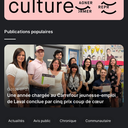
Publications populaires
Une
La
année
Mais
chargée
de
au
la
arrefour
Sérén
jeunesse-
tiend
mploi
le
de
20
2026-07-27
20
Une année chargée au Carrefour jeunesse-emploi
La 
aval
sept
de Laval conclue par cinq prix coup de cœur
cin
conclue
sa
ar
cinqu
inq
éditio
rix
de
Actualités
Avis public
Chronique
Communautaire
coup
sa