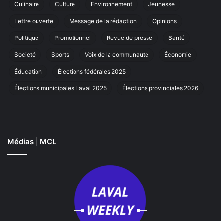
Culinaire
Culture
Environnement
Jeunesse
de
marc
cœur
annue
Lettre ouverte
Message de la rédaction
Opinions
à
Laval
Politique
Promotionnel
Revue de presse
Santé
Societé
Sports
Voix de la communauté
Économie
Éducation
Élections fédérales 2025
Élections municipales Laval 2025
Élections provinciales 2026
Médias | MCL