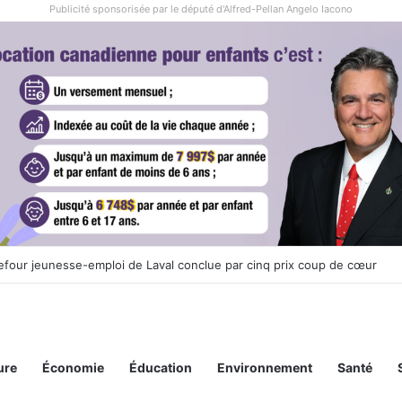
Publicité sponsorisée par le député d'Alfred-Pellan Angelo Iacono
tiendra le 20 septembre sa cinquième édition de sa marche annuelle à L
ure
Économie
Éducation
Environnement
Santé