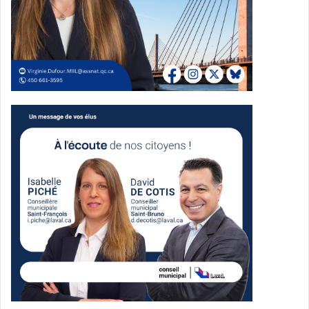
auteurs et courants intellectuels depuis plus de dix ans,
cette chronique sera une sorte de
laboratoire permanent pour explorer des récits,
sensibilités et vécus singuliers.
En somme, nous ferons à chaque chronique un voyage
textuel et parfois sonore pour se
mettre à la recherche des mots perdus.
Rendez-vous en juillet pour la première chronique
thématique officielle : la notion
d’œuvre classique en littérature et en musique.
Ludovic
À propos:
Ludovic Fortin-Turmel
est féru de littérature et de
musique et il habite Laval depuis 2023. Ses textes
abordent différents sujets culturels avec passion, plaisir et