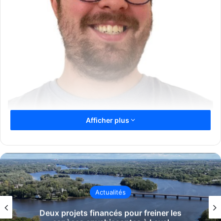
Afficher plus
Ludovic Fortin Turmel chroniqueur culturel Source
Gracieuseté
Les plus férus de littérature classique parmi mes
premières lectrices et mes premiers
lecteurs auront rapidement reconnu dans le titre de ma
Actualités
chronique inaugurale un clin d’œil
à la fameuse Recherche du temps perdu de l’écrivain
Une année chargée au Carrefour jeunesse-
emploi de Laval conclue par cinq prix coup
français Marcel Proust (1871-1922).