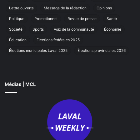
annuelle
Lettre ouverte
Message de la rédaction
Opinions
à
Laval
Politique
Promotionnel
Revue de presse
Santé
Societé
Sports
Voix de la communauté
Économie
Éducation
Élections fédérales 2025
Élections municipales Laval 2025
Élections provinciales 2026
Médias | MCL