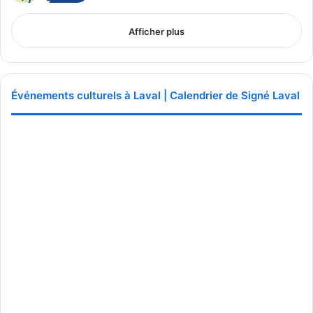
Publicité sponsorisée par la conseillère municipale de Saint-François et David
De Cotis, conseiller municipal de Saint-Bruno
Afficher plus
Événements culturels à Laval | Calendrier de Signé Laval