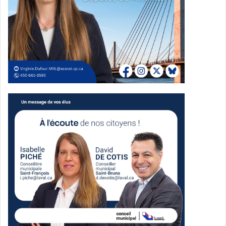
humaine. Grâce au soutien financier de la Fondation Cité
de la Santé, cette initiative permet de redéfinir
l’accompagnement des enfants en contexte de
vulnérabilité.
« Ce bilan est porteur d’espoir. Il
montre que l’innovation en santé et
services sociaux peut prendre des
formes inattendues, mais
profondément efficaces »,
affirme
Jean-François Payette
,
directeur de la protection de la