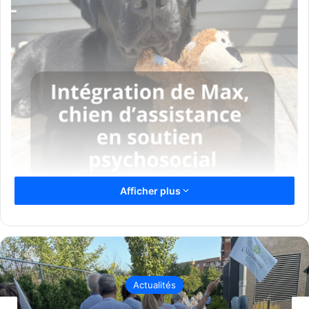
Afficher plus
Source CISS de Laval
Deux ans après son arrivée au sein de la Direction de la
protection de la jeunesse (DPJ) du Centre intégré de
santé et de services sociaux (CISSS) de Laval, le chien
d’assistance Mac, formé par l’organisme MIRA, s’impose
Actualités
comme un acteur précieux dans les interventions