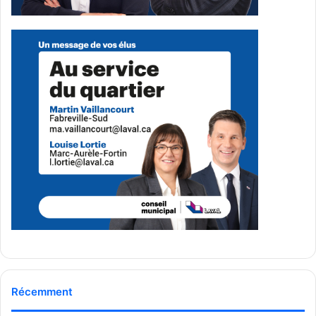
jeunesse à Laval.
Mac agit ainsi comme une véritable médiation
émotionnelle, apportant réconfort et stabilité dans des
moments de grande intensité psychologique.
À propos du CISSS de Laval
Le CISSS de Laval œuvre à offrir à la population lavalloise
un ensemble intégré de services de santé et de services
sociaux accessibles et de qualité. Son équipe regroupe
plus de 13 000 employés et médecins répartis dans plus
de 30 installations, dont :
l’
Hôpital de la Cité-de-la-Santé
;
Récemment
l’
Hôpital juif de réadaptation
;