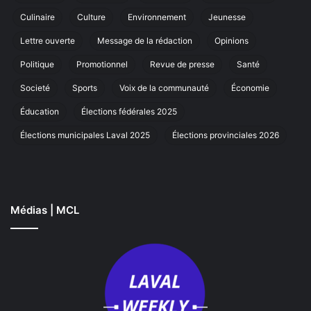
sa
Culinaire
Culture
Environnement
Jeunesse
marche
annuelle
Lettre ouverte
Message de la rédaction
Opinions
à
Laval
Politique
Promotionnel
Revue de presse
Santé
Societé
Sports
Voix de la communauté
Économie
Éducation
Élections fédérales 2025
Élections municipales Laval 2025
Élections provinciales 2026
Médias | MCL