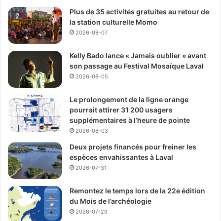
six
CLSC
et six
centres d’hébergement
;
Plus de 35 activités gratuites au retour de
le
Centre de protection de l’enfance et de la
la station culturelle Momo
jeunesse de Laval
;
2026-08-07
les
centres de réadaptation en dépendance
et en
Kelly Bado lance « Jamais oublier » avant
déficience intellectuelle et troubles envahissants
son passage au Festival Mosaïque Laval
du développement
.
2026-08-05
Le CISSS de Laval est également un milieu
Le prolongement de la ligne orange
d’enseignement et de recherche, affilié à l’Université de
pourrait attirer 31 200 usagers
Montréal et à l’Université McGill.
supplémentaires à l’heure de pointe
2026-08-03
Deux projets financés pour freiner les
Média Laval
espèces envahissantes à Laval
2026-07-31
See Full Bio
Remontez le temps lors de la 22e édition
du Mois de l’archéologie
2026-07-29