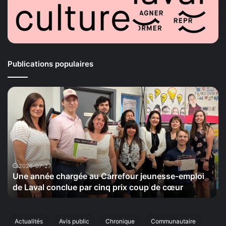
Publications populaires
La
Maison
de
la
Sérénité
tiendra
le
20
2026-07-24
hargée au Carrefour jeunesse-emploi
La Maison de la 
septembre
clue par cinq prix coup de cœur
cinquième éditio
sa
cinquième
édition
de
Actualités
Avis public
Chronique
Communautaire