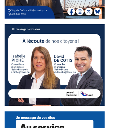
Lysandre Nadeau
Aly Brassard
L’Histoire nous le dira
Zoé Duval
ADAMCHUCK
Créateur de l’année – Rayonnement international
Laurent Dagenais
Tardibabe
Marina Totino
Maruzee Dragon
Shahin Ouest
Créateurs émergents – Balado