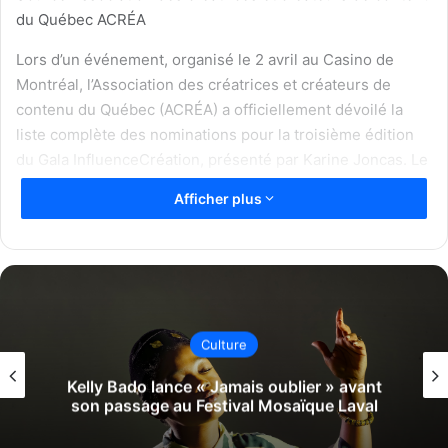
du Québec ACRÉA
Lors d’un événement, organisé le 2 avril au Casino de
Montréal, l’Association des créatrices et créateurs de
contenu du Québec (ACRÉA) a officiellement dévoilé la
liste complète des nominations pour la troisième édition
du Gala InfluenceCréation, présenté par Karine Joncas. Le
gala, qui se tiendra le 31 mai 2025 à la Place Bell à Laval,
Afficher plus
réunit 1 200 invités et vise à reconnaître la richesse, la
diversité et l’unicité des contenus proposés par les
créateurs et créatrices du Québec.
Le Gala InfluenceCréation, désormais composé de 25
catégories – dont six nouveautés (Éducation,
Culture
Sensibilisation, Vidéo de l’année – Format court, Vidéo de
l’année – Format long, Découverte de l’année et Créateur
Kelly Bado lance « Jamais oublier » avant
son passage au Festival Mosaïque Laval
de l’année – Rayonnement international) – met en avant un
processus de sélection rigoureux et transparent,