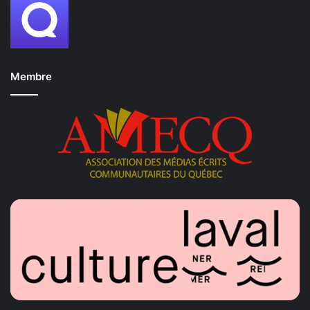
LeGarsDesRoues
TikTokeur de l’année
Emy Lalune
Membre
L’Histoire nous le dira
Marc-Antoine Delage
MadameZoum
Michelle Furtado
Vidéo de l’année – Format court
L’Histoire nous le dira
Zoé Duval
ADAMCHUCK
Alex Artiste Peintre
Going deep avec Mae