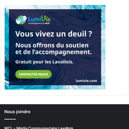
Joëlle Paquette
Meggan Renaud
Sensibilisation
Xavier Watso
Surleborddelaligne
L’alternateur
Henri-June Pilote
Au Parloir
Sport & Fitness
Félix Daigle
Nous joindre
Alexane Rivard
Nick Faber
MCL – Média Communautaire Lavallois
Elody Petit