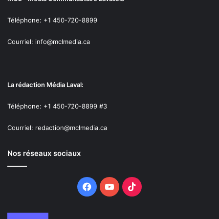
Solène Lucas
Téléphone: +1 450-720-8899
Streameur de l’année
Courriel: info@mclmedia.ca
MadameZoum
Cocottee_
La rédaction Média Laval:
LeBergy
Nulukie
Téléphone: +1 450-720-8899 #3
coconutsid
Courriel: redaction@mclmedia.ca
Style de vie (Lifestyle)
Nos réseaux sociaux
Laura Pigeon
Lucie Rhéaume
Facebook
YouTube
TikTok
Meggan Renaud
Vanessa DL