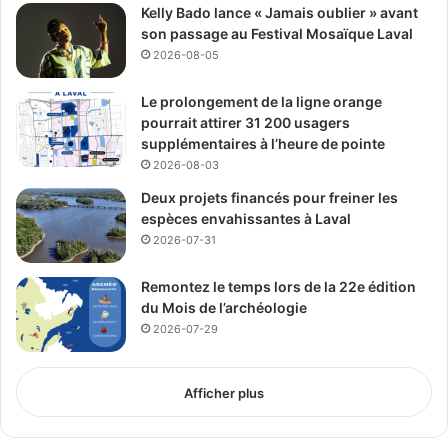
Kelly Bado lance « Jamais oublier » avant
Studio SF
son passage au Festival Mosaïque Laval
2026-08-05
Simplement Kosy
High On Fun
Le prolongement de la ligne orange
ES Design
pourrait attirer 31 200 usagers
supplémentaires à l’heure de pointe
Créateurs émergents – Streameur
2026-08-03
Deux projets financés pour freiner les
HellFrank
espèces envahissantes à Laval
2026-07-31
ptitetannante
MarcWTK
Remontez le temps lors de la 22e édition
MartyyVengeance
du Mois de l’archéologie
2026-07-29
mariemama
Découverte de l’année
Afficher plus
Artu