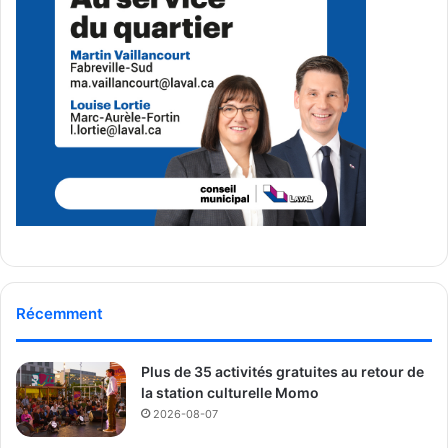
Le Podcast Pas Ordinaire
On s’connait pas tant que ça
Ça Va Mieux Qu’on Pense
Franchement
Elle
Créateurs émergents – Créateur
Mon Bro
Tommy-Lee Salvas
Dr Nadia Hagenimana
Récemment
Élyse Leclerc
Kevin Routhier
Plus de 35 activités gratuites au retour de
la station culturelle Momo
Créateurs émergents – Entreprise
2026-08-07
Olie Éducation