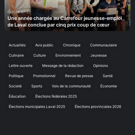
emploi
le
de
2
2026-07-27
Une année chargée au Carrefour jeunesse-emploi
Laval
s
de Laval conclue par cinq prix coup de cœur
conclue
sa
par
ci
cinq
éd
prix
d
Actualités
Avis public
Chronique
Communautaire
coup
sa
Culinaire
Culture
Environnement
Jeunesse
de
m
cœur
an
Lettre ouverte
Message de la rédaction
Opinions
à
La
Politique
Promotionnel
Revue de presse
Santé
Societé
Sports
Voix de la communauté
Économie
Éducation
Élections fédérales 2025
Élections municipales Laval 2025
Élections provinciales 2026