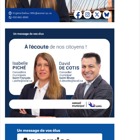
unique, contribuant au succès de cette musique
emblématique.
Maranitza Cinfinix
Jeune chanteuse prometteuse, Maranitza Cinfinix a trouvé
sa vocation musicale dès ses premières participations à
divers concours. Gagnante de plusieurs compétitions
locales et régionales, sa voix envoûtante et son charisme
sur scène ont séduit le public. Invitée à interpréter pour
Laval, elle a accepté avec enthousiasme, apportant une
touche émotive et puissante à
Oh Laval
.
Ali Eren
Guitariste et compositeur doté d’une grande culture
musicale et d’une oreille exceptionnelle, Ali Eren a
également brillé lors de compétitions au secondaire,