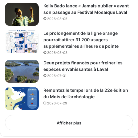
Kelly Bado lance « Jamais oublier » avant
réalisation de
Oh Laval
. Diplômée de l’école Horizon-
son passage au Festival Mosaïque Laval
Jeunesse, elle a géré plusieurs aspects techniques de la
2026-08-05
production. Originaire de Laval, Rosalie souhaite
contribuer au rayonnement de sa ville natale à travers
Le prolongement de la ligne orange
cette œuvre musicale.
pourrait attirer 31 200 usagers
supplémentaires à l’heure de pointe
2026-08-03
Oh Laval
est bien plus qu’une simple chanson ; c’est une
célébration vibrante de la ville de Laval et de ses
Deux projets financés pour freiner les
habitants. Grâce au talent et à la passion de ses jeunes
espèces envahissantes à Laval
2026-07-31
artistes, cette œuvre produite par Média Laval
Productions a su capturer l’esprit de la communauté
Remontez le temps lors de la 22e édition
lavalloise et s’imposer comme un véritable hymne local.
du Mois de l’archéologie
Disponible sur toutes les plateformes de streaming,
Oh
2026-07-29
Laval
invite chacun à découvrir ou redécouvrir la beauté et
l’âme de Laval à travers une mélodie entraînante et des
paroles inspirantes.
Afficher plus