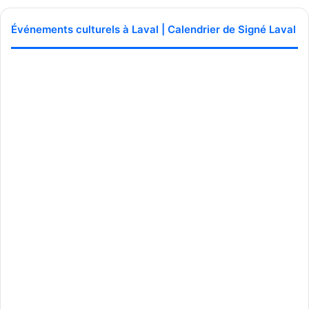
Écoutez
Oh Laval
dès maintenant et laissez-vous
emporter par la magie musicale de Laval !
Événements culturels à Laval | Calendrier de Signé Laval