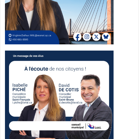
Des objectifs
environnementaux mis de
l’avant
Le promoteur affirme que le projet visera une certification
LEED Or ainsi qu’un statut Zéro Carbone. Selon les
données avancées dans le communiqué, le site devrait
permettre une économie d’énergie de 34 % et une
réduction des émissions de gaz à effet de serre de 49 %.
Le projet prévoit aussi l’installation de panneaux solaires
sur les toits et en façade du premier bâtiment, qui
pourraient fournir jusqu’à 10 % de l’approvisionnement
énergétique des bâtiments. ROSEFELLOW. mentionne
également la présence de systèmes de ventilation avec
récupération d’énergie, ainsi que l’utilisation de matériaux
provenant en partie de sources recyclées et