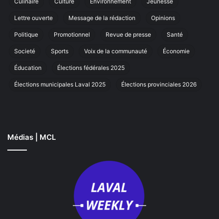
Culinaire
Culture
Environnement
Jeunesse
marche
annuelle
Lettre ouverte
Message de la rédaction
Opinions
à
Laval
Politique
Promotionnel
Revue de presse
Santé
Societé
Sports
Voix de la communauté
Économie
Éducation
Élections fédérales 2025
Élections municipales Laval 2025
Élections provinciales 2026
Médias | MCL