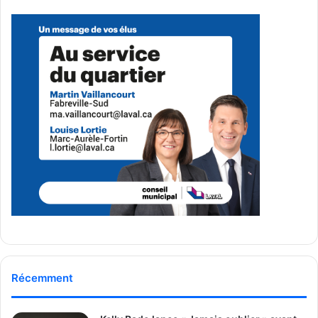
d’approvisionnement local.
Plantation d’arbres et
réaménagement du site
Selon les informations transmises, 309 nouveaux arbres
doivent être plantés sur le site, en plus de la conservation
d’arbres déjà présents. Le promoteur prévoit aussi une
réduction des surfaces asphaltées, l’ajout de bassins de
rétention des eaux et l’aménagement de stationnements
partiellement ombragés afin de limiter les îlots de chaleur.
Le campus doit également inclure 21 bornes de recharge
pour véhicules électriques et 52 supports à vélo.
Récemment
Un lien piétonnier envisagé