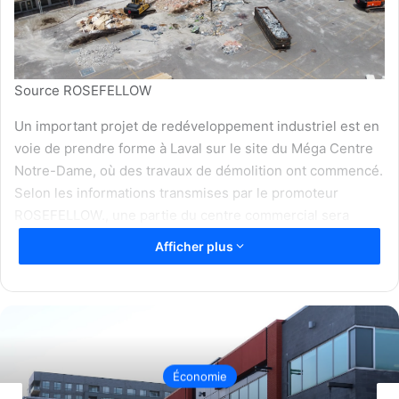
Source ROSEFELLOW
Un important projet de redéveloppement industriel est en
voie de prendre forme à Laval sur le site du Méga Centre
Notre-Dame, où des travaux de démolition ont commencé.
Selon les informations transmises par le promoteur
ROSEFELLOW., une partie du centre commercial sera
remplacée par deux bâtiments industriels totalisant 550
Afficher plus
000 pieds carrés, dans le cadre d’un projet évalué à près
de 200 millions de dollars.
Le chantier est situé sur un terrain de 1,2 million de pieds
carrés, entre le boulevard Saint-Martin et la rue Notre-
Dame, à proximité de l’autoroute 13. La construction du
Économie
premier bâtiment doit débuter en juin 2026, avec une