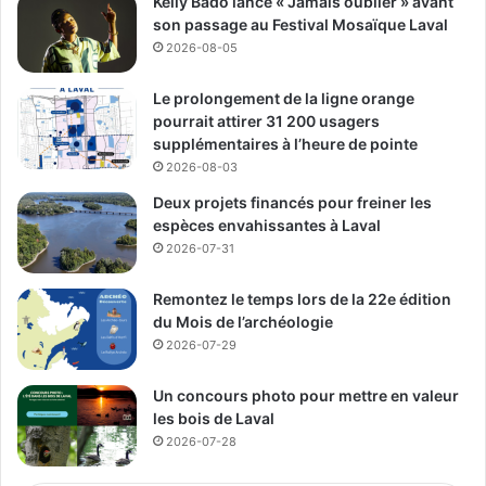
avec le quartier voisin
Kelly Bado lance « Jamais oublier » avant
son passage au Festival Mosaïque Laval
2026-08-05
Le projet comprend aussi l’aménagement d’un sentier
piétonnier reliant le quartier résidentiel voisin au centre
Le prolongement de la ligne orange
commercial, en passant par le campus et le parc des
pourrait attirer 31 200 usagers
Acrobates. Selon ROSEFELLOW., ce lien doit favoriser les
supplémentaires à l’heure de pointe
déplacements actifs et offrir un accès plus sécuritaire aux
2026-08-03
résidents souhaitant se rendre au secteur commercial.
Deux projets financés pour freiner les
espèces envahissantes à Laval
2026-07-31
Média Laval
Remontez le temps lors de la 22e édition
See Full Bio
du Mois de l’archéologie
2026-07-29
Un concours photo pour mettre en valeur
les bois de Laval
Publicité sponsorisée par la conseillère municipale de Saint-François et David
2026-07-28
De Cotis, conseiller municipal de Saint-Bruno