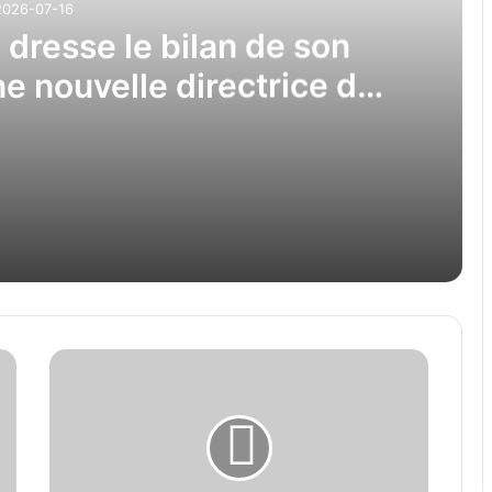
2026-07-16
resse le bilan de son
ne nouvelle directrice des
rations
Le Centre SCAMA dresse le bilan de son année et accueille une nouvelle directrice des opérations
Un club de marche bénévole trois fois par semaine fait bouger Saint-François depuis plus de 30 ans
Lettre
ouverte:
Laval
est
avec
Charles