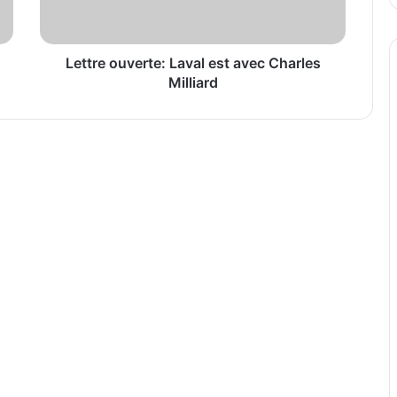
Milliard
Lettre ouverte: Laval est avec Charles
Milliard
La fête de fin d’année de Saint-François a rassemblé des centaines de personnes au parc du Moulin
riser l’inclusion en emploi à Laval