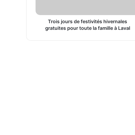
pour
toute
la
famille
Trois jours de festivités hivernales
2026-06-26
à
gratuites pour toute la famille à Laval
Laval
2026-06-15
La TRIVAT lance une initiative pour valo