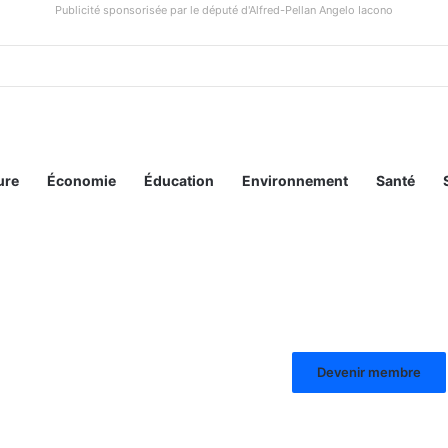
Publicité sponsorisée par le député d'Alfred-Pellan Angelo Iacono
ure
Économie
Éducation
Environnement
Santé
Devenir membre