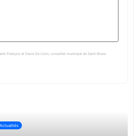
aint-François et David De Cotis, conseiller municipal de Saint-Bruno
re ensuite
Actualités