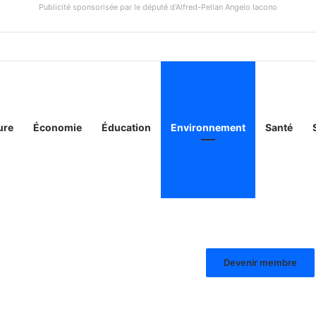
Publicité sponsorisée par le député d'Alfred-Pellan Angelo Iacono
ure
Économie
Éducation
Environnement
Santé
Devenir membre