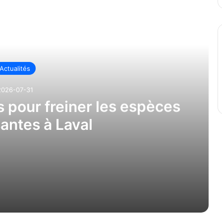
re ensuite
Actualités
2026-07-31
s pour freiner les espèces
antes à Laval
 espèces envahissantes à Laval