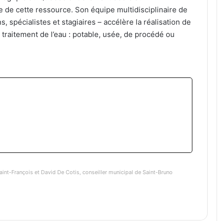
ue de cette ressource. Son équipe multidisciplinaire de
 spécialistes et stagiaires – accélère la réalisation de
 traitement de l’eau : potable, usée, de procédé ou
aint-François et David De Cotis, conseiller municipal de Saint-Bruno