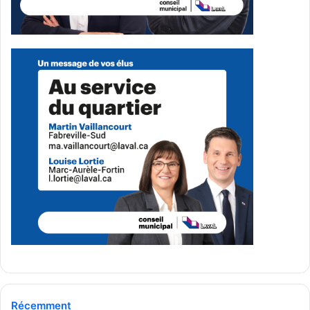
écologique à grande échelle.
Principaux engagements :
Infrastructures : lancement d’une
opération de 440
M$
pour moderniser les routes, aqueducs et égouts,
et prévenir les inondations.
Finances publiques : maintien d’un taux de taxes
parmi les plus bas des grandes villes québécoises.
Sécurité et propreté : amélioration du déneigement,
des traverses piétonnes, et du nettoyage des rues;
ajout de 20 nouveaux feux de circulation et d’un
éclairage renforcé dans les quartiers.
Transport : appui au prolongement du métro jusqu’à
Chomedey, modernisation du réseau d’autobus de la
STL et études sur un train de banlieue dans l’est de la
ville.
Récemment