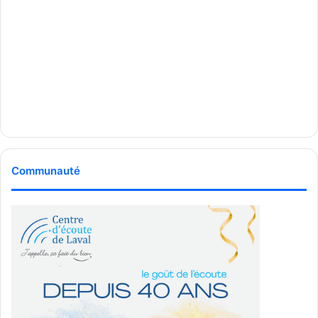
et participation citoyenne.
Grandes priorités :
Transport et mobilité : refonte complète du réseau de
transport collectif pour mieux répondre aux
déplacements internes; appui au train de banlieue
dans l’est; moratoire sur les nouvelles pistes
cyclables tant qu’une stratégie globale de mobilité
active n’aura pas été adoptée; baisse de la taxe sur
Communauté
l’immatriculation et autobus gratuits pour les élèves.
Urbanisme et logement : simplification du Code de
l’urbanisme, jugé trop rigide; modernisation des
réseaux d’aqueduc et d’égouts pour éliminer les
surverses; incitatifs fiscaux pour favoriser la
construction de logements abordables; utilisation de
terrains fédéraux pour de nouveaux projets
résidentiels.