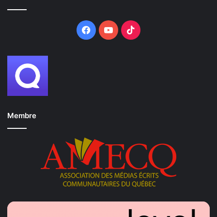
Facebook
YouTube
TikTok
Claude Larochelle chef de Parti Laval Source Gracieuseté
Parti Laval – Équipe Claude
Larochelle
Membre
Rigueur, sécurité et proximité avant
tout
Parti Laval, dirigé par Claude Larochelle
, axera sa
campagne sur le retour aux priorités essentielles :
sécurité, propreté, finances responsables et respect du
patrimoine. L’équipe promet de mettre fin aux « projets
improvisés » et de ramener une gestion municipale