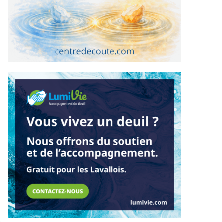
Environnement et résilience : protection des espaces
verts, transformation de la rue Riviera en digue
contre les inondations, plan de déminéralisation des
stationnements et soutien à la reforestation urbaine
(politique du 3-30-300).
Vie communautaire et sports : création d’installations
sportives et culturelles de proximité dans chaque
district; valorisation des artistes locaux et
décentralisation culturelle.
Aînés et bien-être animal : restauration d’un service
STL dédié aux résidences, amélioration des traverses
piétonnes et création d’un refuge municipal pour
animaux avec programme de stérilisation à faible
coût.
Action Laval mise sur une approche dite « de terrain »,
centrée sur la concertation et la responsabilité locale, tout
en appelant à une meilleure collaboration avec Québec et