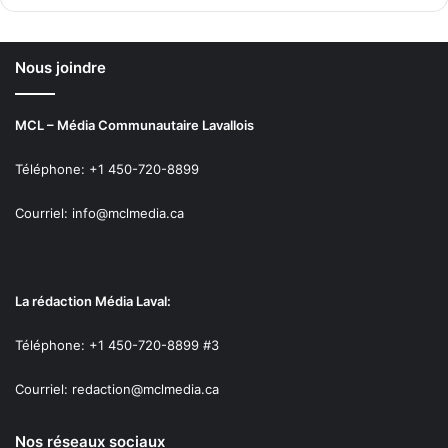
Ottawa pour financer les infrastructures. Le parti se
positionne comme une alternative à la gestion actuelle,
qu’il juge « trop centralisée et bureaucratique ».
Nous joindre
Plateforme électorale complète:
MCL – Média Communautaire Lavallois
https://actionlaval2025.com/plateformes/
Téléphone: +1 450-720-8899
Courriel: info@mclmedia.ca
La rédaction Média Laval:
Téléphone: +1 450-720-8899 #3
Courriel: redaction@mclmedia.ca
Nos réseaux sociaux