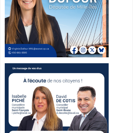
Stéphane Boyer maire sortant et chef du Mouvement
lavallois Équipe Stéphane Boyer
Source Gracieuseté
Mouvement lavallois – Équipe
Stéphane Boyer
La continuité d’une ville moderne,
verte et bien gérée
Le Mouvement lavallois, parti du maire sortant Stéphane
Boyer, dit miser sur la continuité et la stabilité
administrative, tout en promettant une accélération de la
modernisation des infrastructures et une transition