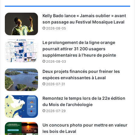
Environnement : création d’un grand parc dans le
nord-ouest (acquisition du golf Sainte-Rose),
Kelly Bado lance « Jamais oublier » avant
plantation massive d’arbres, agrandissement du
son passage au Festival Mosaïque Laval
refuge faunique de la rivière des Mille-Îles et
2026-08-05
protection de 20 millions de pieds carrés de milieux
naturels supplémentaires.
Le prolongement de la ligne orange
pourrait attirer 31 200 usagers
Aînés et sécurité : bonification des aménagements
supplémentaires à l’heure de pointe
autour des résidences pour personnes âgées, lutte
2026-08-03
contre l’isolement et soutien aux organismes contre
Deux projets financés pour freiner les
la fraude.
espèces envahissantes à Laval
Culture et langue : création de nouveaux espaces de
2026-07-31
diffusion, valorisation des artistes lavallois, plan
d’action pour la promotion du français et protection
Remontez le temps lors de la 22e édition
du patrimoine bâti.
du Mois de l’archéologie
2026-07-29
Le parti présente dans son sa plateforme électorale Laval
comme une ville en mouvement, prête à consolider ses
Un concours photo pour mettre en valeur
les bois de Laval
acquis tout en devenant un modèle de développement