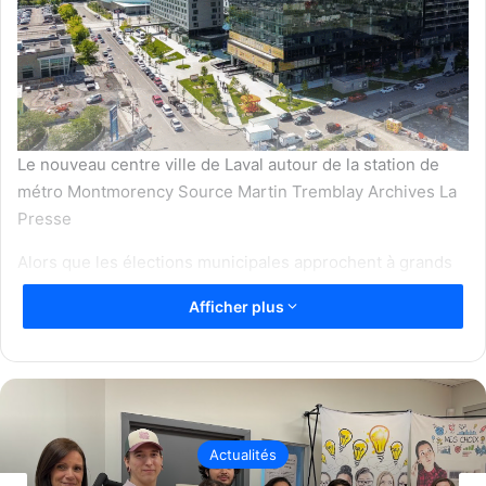
Le nouveau centre ville de Laval autour de la station de
métro Montmorency Source Martin Tremblay Archives La
Presse
Alors que les élections municipales approchent à grands
pas, beaucoup de citoyennes et de citoyens demeurent
Afficher plus
indécis et se demandent :
« Pour qui voter ? »
À l’approche
du scrutin du 2 novembre 2025, les trois principales
formations politiques lavalloises ont dévoilé leurs
programmes électoraux complets, cherchant à convaincre
les électeurs par leurs priorités respectives : sécurité,
mobilité, logement, environnement, culture et gestion
Actualités
financière.