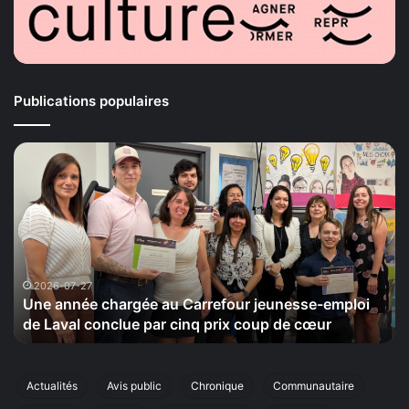
Publications populaires
Une
La
année
Ma
chargée
de
au
la
Carrefour
Sé
jeunesse-
ti
emploi
le
de
20
2026-07-27
Une année chargée au Carrefour jeunesse-emploi
Laval
se
de Laval conclue par cinq prix coup de cœur
conclue
sa
par
ci
cinq
éd
prix
de
Actualités
Avis public
Chronique
Communautaire
coup
sa