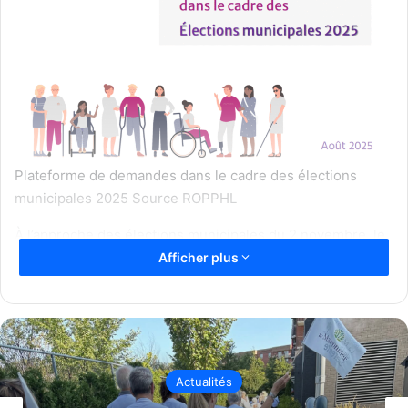
Plateforme de demandes dans le cadre des élections
municipales 2025 Source ROPPHL
À l’approche des élections municipales du 2 novembre, le
Regroupement des organismes de promotion de
Afficher plus
personnes handicapées de Laval (ROPPHL) a dévoilé le 18
août une plateforme de revendications destinée aux
futures élues et futurs élus municipaux.
Fruit d’un travail concerté avec ses associations membres,
Actualités
cette plateforme met de l’avant trois demandes prioritaires