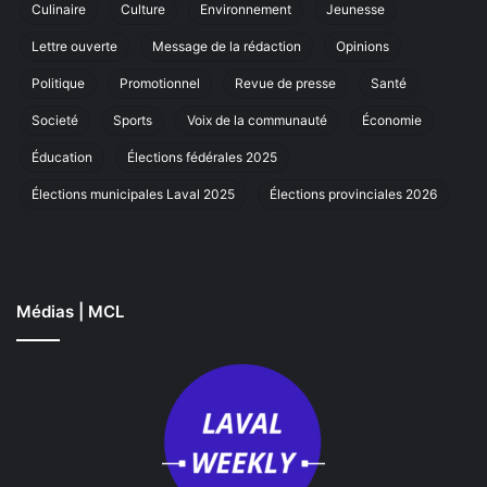
Culinaire
Culture
Environnement
Jeunesse
de
ma
cœur
an
Lettre ouverte
Message de la rédaction
Opinions
à
La
Politique
Promotionnel
Revue de presse
Santé
Societé
Sports
Voix de la communauté
Économie
Éducation
Élections fédérales 2025
Élections municipales Laval 2025
Élections provinciales 2026
Médias | MCL