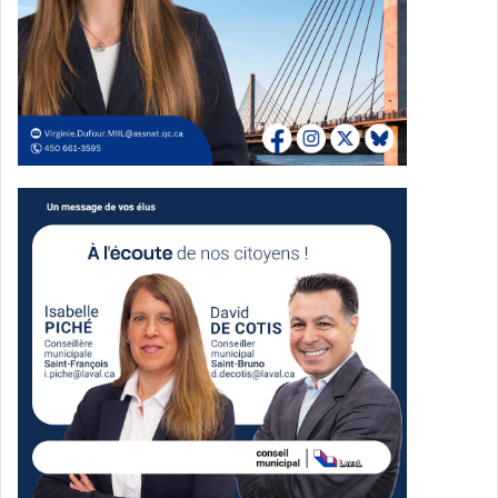
Le ROPPHL est un organisme communautaire de défense
collective des droits et de
promotion des intérêts des personnes handicapées et de
leur famille qui compte 30
associations membres. Il agit comme porte-parole de ses
membres auprès des
organisations publiques sur les enjeux de l’accessibilité
universelle, l’habitation, la vie
sociale et professionnelle et la santé et les services
sociaux.
Média Laval
See Full Bio