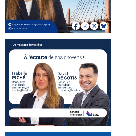
Liste complète des candidats
d’Action Laval
Achille Cifelli
– Duvernay (candidat à sa réélection)
Isabelle Piché
– Saint-François (candidate à sa
réélection)
David De Cotis
– Saint-Bruno (candidat à sa
réélection)
James Bissi
– Sainte-Dorothée
Melissa Annisi
– Auteuil
Stefano Piscitelli
– Vimont
Youssef Jarjour
– Laval-des-Rapides
Daniel Legault
– Le Carrefour
Patria Almonte
– Marigot
Dilan Battal
– Sainte-Rose