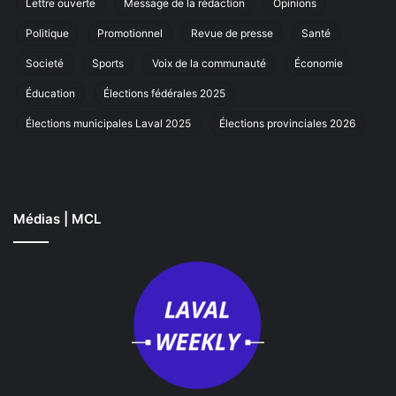
Lettre ouverte
Message de la rédaction
Opinions
à
La
Politique
Promotionnel
Revue de presse
Santé
Societé
Sports
Voix de la communauté
Économie
Éducation
Élections fédérales 2025
Élections municipales Laval 2025
Élections provinciales 2026
Médias | MCL