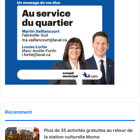
Philippe Njomo
– Fabreville-Sud
François Pilon
– Laval-les-Îles
Costa Deeb
– Chomedey
Saadia Brini
– Renaud-Coursol
Lorenzo Lagatta
– Saint-Vincent-de-Paul
Peter Karampatos
– Saint-Martin
Mria Pagano
– L’Abord-à-Plouffe
Frantzy Junior Mazile
– Souvenir-Labelle
Juan Schneider
– Marc-Aurèle-Fortin
Nancy Célestin
– L’Orée-des-Bois
Matthew Cammisano
– Pont-Viau
Joseph Flaubert Duclair
– Champfleury
Récemment
Média Laval
Plus de 35 activités gratuites au retour de
la station culturelle Momo