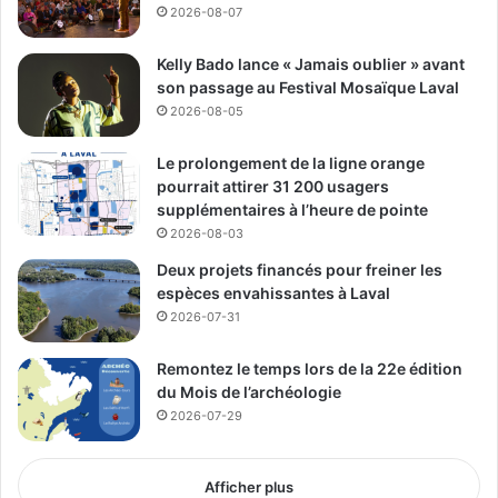
See Full Bio
2026-08-07
Kelly Bado lance « Jamais oublier » avant
son passage au Festival Mosaïque Laval
2026-08-05
Publicité sponsorisée par la conseillère municipale de Saint-François et David
De Cotis, conseiller municipal de Saint-Bruno
Le prolongement de la ligne orange
pourrait attirer 31 200 usagers
supplémentaires à l’heure de pointe
2026-08-03
Deux projets financés pour freiner les
espèces envahissantes à Laval
2026-07-31
Remontez le temps lors de la 22e édition
du Mois de l’archéologie
2026-07-29
Afficher plus