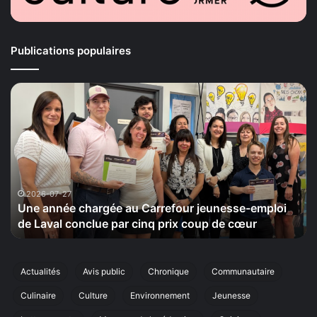
Publications populaires
Une
La
année
Ma
chargée
de
au
la
Carrefour
Sé
jeunesse-
ti
emploi
le
de
20
2026-07-27
Une année chargée au Carrefour jeunesse-emploi
Laval
se
de Laval conclue par cinq prix coup de cœur
conclue
sa
par
ci
cinq
éd
prix
de
Actualités
Avis public
Chronique
Communautaire
coup
sa
Culinaire
Culture
Environnement
Jeunesse
de
ma
cœur
an