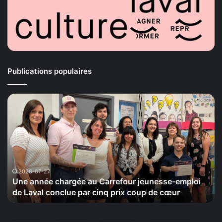
Publications populaires
Une
La
année
Ma
chargée
de
au
la
Carrefour
Sé
jeunesse-
ti
emploi
le
de
20
2026-07-27
Une année chargée au Carrefour jeunesse-emploi
Laval
se
de Laval conclue par cinq prix coup de cœur
conclue
sa
par
ci
cinq
éd