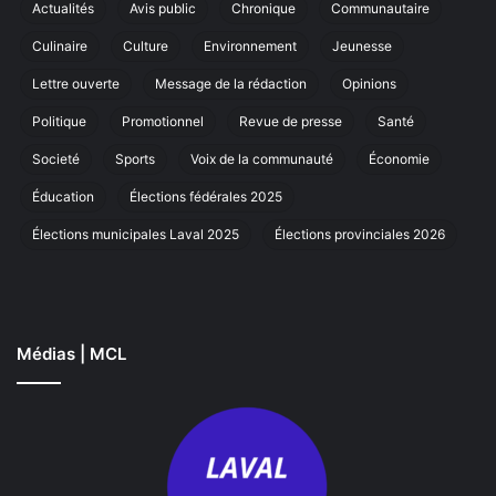
prix
de
Actualités
Avis public
Chronique
Communautaire
coup
sa
Culinaire
Culture
Environnement
Jeunesse
de
ma
cœur
an
Lettre ouverte
Message de la rédaction
Opinions
à
La
Politique
Promotionnel
Revue de presse
Santé
Societé
Sports
Voix de la communauté
Économie
Éducation
Élections fédérales 2025
Élections municipales Laval 2025
Élections provinciales 2026
Médias | MCL