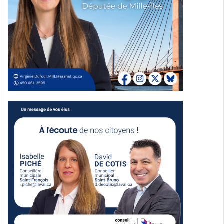
générale de la SAL (Source : SAL). La SAL rappelle qu’au
territoire lavallois, environ 9 000 personnes vivent
actuellement avec la maladie ou un trouble neurocognitif,
et qu’une croissance de 145 % est prévue d’ici 2050,
passant ainsi à environ 22 050 personnes. La nécessité
d’agir dès maintenant pour alléger ce futur fardeau est,
selon elle, plus que jamais d’actualité.
Dans le cadre de cette politique, le gouvernement prévoit
également d’allouer des ressources spécifiques pour la
formation continue des professionnels de la santé, la
création de centres spécialisés et l’adaptation des
infrastructures existantes. L’objectif est de garantir une
prise en charge optimale, en intégrant des pratiques
fondées sur l’approche humaniste qui respecte la dignité
et l’histoire de chaque personne touchée par la maladie.