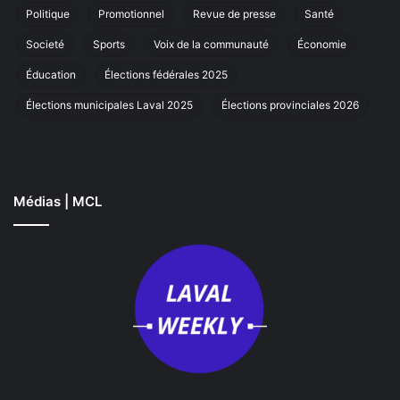
Laval
Politique
Promotionnel
Revue de presse
Santé
Societé
Sports
Voix de la communauté
Économie
Éducation
Élections fédérales 2025
Élections municipales Laval 2025
Élections provinciales 2026
Médias | MCL