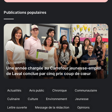
Publications populaires
La
Maison
e
de
la
ur
Sérénité
e-
tiendra
le
20
-07-27
2026-07-
année chargée au Carrefour jeunesse-emploi
La Maiso
septembre
aval conclue par cinq prix coup de cœur
cinquièm
sa
cinquième
édition
de
Actualités
Avis public
Chronique
Communautaire
sa
Culinaire
Culture
Environnement
Jeunesse
marche
annuelle
Lettre ouverte
Message de la rédaction
Opinions
à