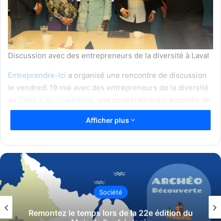
Discussion avec des entrepreneurs de la diversité à Laval
Entreprendre-Ici
a organisé une rencontre de discussion
le vendredi 19 mai avec des entrepreneurs de la diversité
au
Tiers-Lieu coworking
, une coopérative qui accueille de
nombreux entrepreneurs à Laval. L’objectif était de réunir
Afficher plus
un groupe dynamique d’acteurs et actrices de
l’écosystème entrepreneurial, de valoriser la diversité et le
dynamisme de la région lavalloise, et de présenter le
soutien offert par Entreprendre-Ici aux entrepreneurs
issus de la diversité ethnoculturelle.
Société
Parmi les participants, il y avait le directeur général du
Tiers-Lieu coworking, Alexandre Kénol, ainsi que
Remontez le temps lors de la 22e édition du