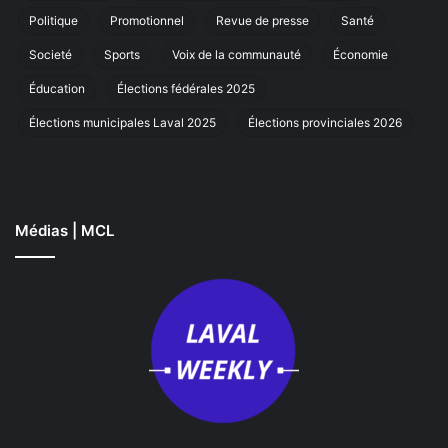
La
Politique
Promotionnel
Revue de presse
Santé
Societé
Sports
Voix de la communauté
Économie
Éducation
Élections fédérales 2025
Élections municipales Laval 2025
Élections provinciales 2026
Médias | MCL