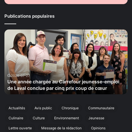
Publications populaires
Une
La
année
Ma
chargée
de
au
la
Carrefour
Sé
jeunesse-
ti
emploi
le
de
20
2026-07-27
Une année chargée au Carrefour jeunesse-emploi
Laval
se
de Laval conclue par cinq prix coup de cœur
conclue
sa
par
ci
cinq
éd
prix
de
Actualités
Avis public
Chronique
Communautaire
coup
sa
Culinaire
Culture
Environnement
Jeunesse
de
ma
cœur
an
Lettre ouverte
Message de la rédaction
Opinions
à