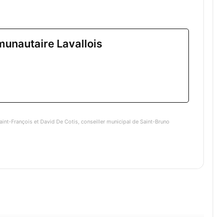
unautaire Lavallois
aint-François et David De Cotis, conseiller municipal de Saint-Bruno
re ensuite