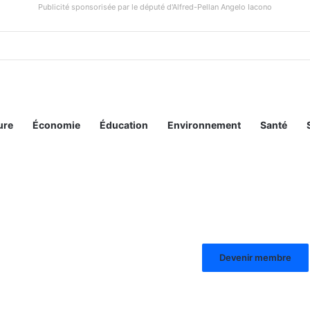
Publicité sponsorisée par le député d'Alfred-Pellan Angelo Iacono
ure
Économie
Éducation
Environnement
Santé
Devenir membre