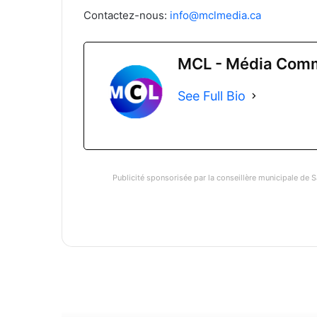
Contactez-nous:
info@mclmedia.ca
MCL - Média Comm
See Full Bio
Publicité sponsorisée par la conseillère municipale de S
Li