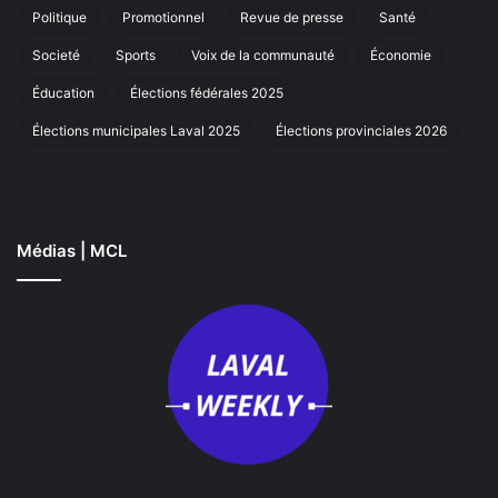
La
Politique
Promotionnel
Revue de presse
Santé
Societé
Sports
Voix de la communauté
Économie
Éducation
Élections fédérales 2025
Élections municipales Laval 2025
Élections provinciales 2026
Médias | MCL