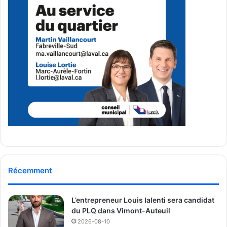
t
e
à
l
'
a
t
t
a
q
u
e
i
n
f
o
Récemment
r
m
a
L’entrepreneur Louis Ialenti sera candidat
t
du PLQ dans Vimont-Auteuil
i
2026-08-10
q