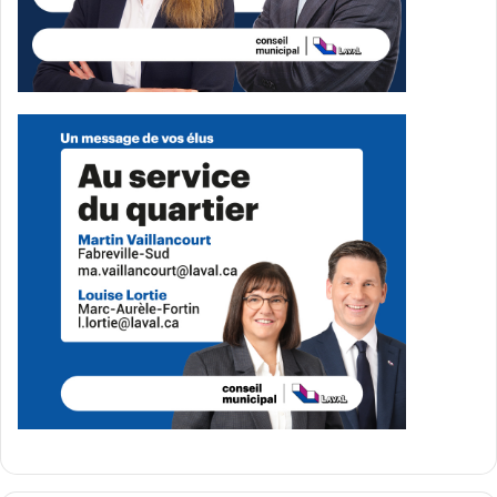
processus »
.
Depuis 2022, une vingtaine de districts judiciaires ont
adopté ce modèle, devenu permanent en novembre
dernier. L’arrivée des nouveaux chiens d’assistance devrait
renforcer l’accessibilité et la bienveillance envers les
victimes, favorisant
un climat plus serein
pour celles qui
osent dénoncer et porter plainte.
Média Laval
See Full Bio
Publicité sponsorisée par la conseillère municipale de Saint-François et David
De Cotis, conseiller municipal de Saint-Bruno