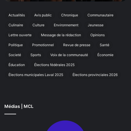
cinquième
édition
de
Actualités
Avis public
Chronique
Communautaire
sa
Culinaire
Culture
Environnement
Jeunesse
marche
annuelle
Lettre ouverte
Message de la rédaction
Opinions
à
Laval
Politique
Promotionnel
Revue de presse
Santé
Societé
Sports
Voix de la communauté
Économie
Éducation
Élections fédérales 2025
Élections municipales Laval 2025
Élections provinciales 2026
Médias | MCL