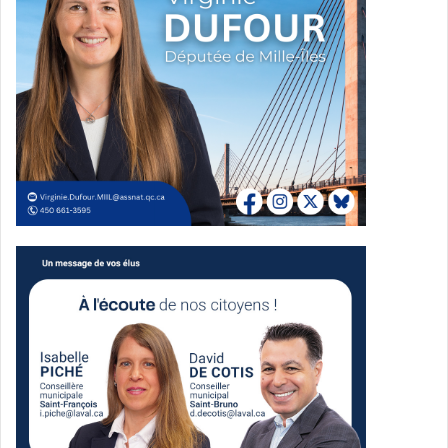
Voltigeur
(Laval)
Joe
(Kamouraska)
Salto
(Bedford)
Tera
(Baie-Comeau)
Chacun est jumelé à une intervenante spécialisée du
Réseau des CAVAC. Ensemble, ils accompagneront des
personnes victimes dans les palais de justice de leur
district.
Un tribunal plus humain
Créé à la suite du
rapport Rebâtir la confiance
, le tribunal
spécialisé vise à humaniser la justice pour les victimes de
violence sexuelle et conjugale. Le ministre Jolin-Barrette
estime que la présence de chiens d’assistance judiciaire
marque
« un changement de culture au sein du système
judiciaire, où la personne victime est enfin au cœur du