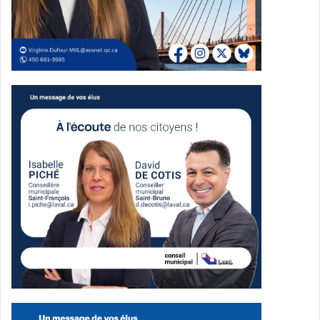
aubaines et de l’énergie du Boxing Day », confie Eva une
jeune Lavalloise. D’autres, cependant, sont venus sans
réelle intention d’acheter, préférant observer ou profiter
des stands de restauration.
Une attraction inattendue
Fait marquant de cette édition : à l’intérieur du centre, les
visiteurs ont pu admirer un
Cybertruck de Tesla
exposé.
Ce véhicule futuriste, encore peu présent sur les routes
québécoises, a suscité un vif intérêt. Symbole de
modernité et d’innovation, il a attiré une foule de curieux
qui n’ont pas hésité à dégainer leurs smartphones pour
immortaliser l’événement.
Les enfants, particulièrement fascinés, ont eu la chance
de monter à bord du véhicule, ajoutant une dimension
ludique à l’expérience. « C’était vraiment impressionnant
de voir ce camion de si près. Mes enfants étaient ravis de