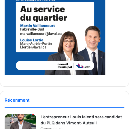
pouvoir y entrer », raconte Amir un père de famille
émerveillé.
Une journée marquée par la tradition
et la curiosité
Au-delà de la chasse aux aubaines, le Boxing Day est
devenu pour certains Lavallois un moment de
rassemblement festif. Si certains sont repartis avec des
sacs pleins à craquer, d’autres ont simplement profité de
l’ambiance, dégusté des repas sur place, ou observé la
foule.
Récemment
Média Laval
L’entrepreneur Louis Ialenti sera candidat
See Full Bio
du PLQ dans Vimont-Auteuil
2026-08-10