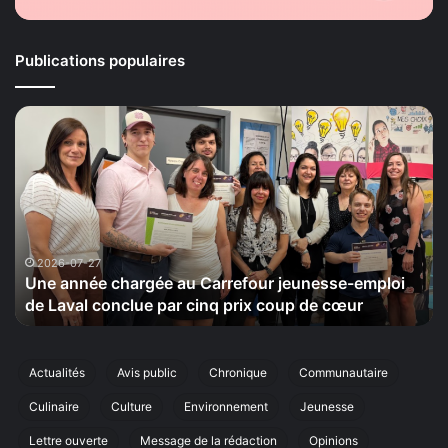
Publications populaires
e
La
ée
Maison
rgée
de
la
refour
Sérénité
nesse-
tiendra
loi
le
20
2026-07-27
2026-
ne année chargée au Carrefour jeunesse-emploi
La Ma
l
septemb
e Laval conclue par cinq prix coup de cœur
cinqu
clue
sa
cinquiè
q
édition
de
Actualités
Avis public
Chronique
Communautaire
p
sa
Culinaire
Culture
Environnement
Jeunesse
marche
r
annuelle
Lettre ouverte
Message de la rédaction
Opinions