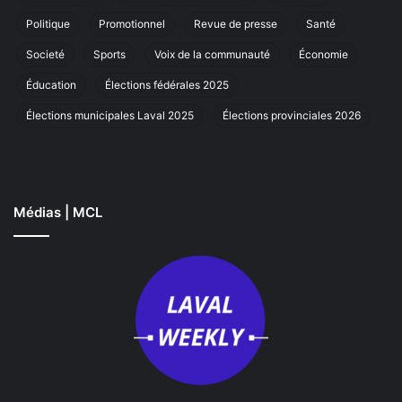
à
Laval
Politique
Promotionnel
Revue de presse
Santé
Societé
Sports
Voix de la communauté
Économie
Éducation
Élections fédérales 2025
Élections municipales Laval 2025
Élections provinciales 2026
Médias | MCL