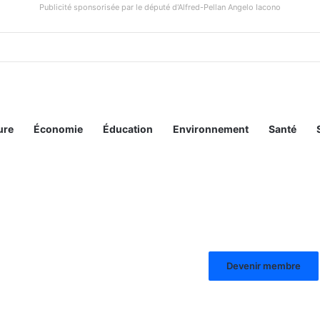
Publicité sponsorisée par le député d'Alfred-Pellan Angelo Iacono
ure
Économie
Éducation
Environnement
Santé
Devenir membre